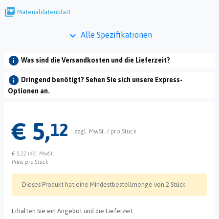
picture_as_pdf
Materialdatenblatt
keyboard_arrow_down
Alle Spezifikationen
info
Was sind die Versandkosten und die Lieferzeit?
info
Dringend benötigt? Sehen Sie sich unsere Express-
Optionen an.
€ 5,
12
zzgl. MwSt. / pro Stück
€ 5,12
Inkl. MwSt.
Preis pro Stück
Dieses Produkt hat eine Mindestbestellmenge von 2 Stück.
Erhalten Sie ein Angebot und die Lieferzeit