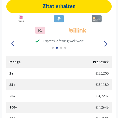
Zitat erhalten
check
Expresslieferung weltweit
Menge
Pro Stück
2+
€ 5,1200
25+
€ 5,1180
50+
€ 4,7232
100+
€ 4,2648