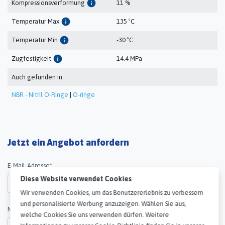
info
Kompressionsverformung
11 %
info
Temperatur Max
135 ºC
info
Temperatur Min
-30 ºC
info
Zugfestigkeit
14.4 MPa
Auch gefunden in
NBR - Nitril O-Ringe
|
O-ringe
Jetzt ein Angebot anfordern
Diese Website verwendet Cookies
E-Mail-Adresse*
Wir verwenden Cookies, um das Benutzererlebnis zu verbessern
und personalisierte Werbung anzuzeigen. Wählen Sie aus,
welche Cookies Sie uns verwenden dürfen. Weitere
Name*
Informationen zu unserer Cookie-Richtlinie finden Sie in unserer
Datenschutzerklärung.
privacyStement
. Erfahren Sie, wie Google