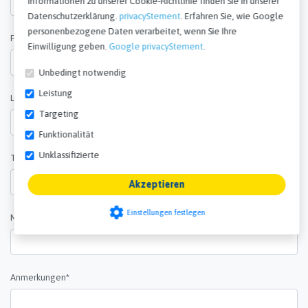
personenbezogene Daten verarbeitet, wenn Sie Ihre
Einwilligung geben.
Google privacyStement
.
Firma Name
Unbedingt notwendig
Leistung
Targeting
Land*
Funktionalität
Unklassifizierte
Telefonnummer
Akzeptieren
settings
Einstellungen festlegen
Menge*
Anmerkungen*