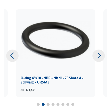
O-ring 45x10 - NBR - Nitril - 70 Shore A -
O
Schwarz - ORS643
S
€ 1,59
Ab
A