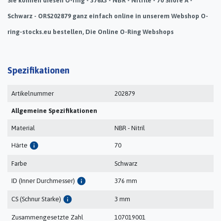
Sie können diesen O-ring - 376x3 - NBR - Nitrile - 70 Shore A -
Schwarz - ORS202879 ganz einfach online in unserem Webshop O-
ring-stocks.eu bestellen, Die Online O-Ring Webshops
Spezifikationen
Artikelnummer
202879
Allgemeine Spezifikationen
Material
NBR - Nitril
info
Härte
70
Farbe
Schwarz
info
ID (Inner Durchmesser)
376 mm
info
CS (Schnur Starke)
3 mm
Zusammengesetzte Zahl
107019001