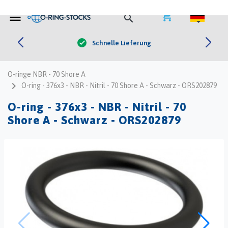


0
shopping_cart
menu
search
Schnelle Lieferung
check
O-ringe NBR - 70 Shore A
navigate_next
O-ring - 376x3 - NBR - Nitril - 70 Shore A - Schwarz - ORS202879
O-ring - 376x3 - NBR - Nitril - 70
Shore A - Schwarz - ORS202879