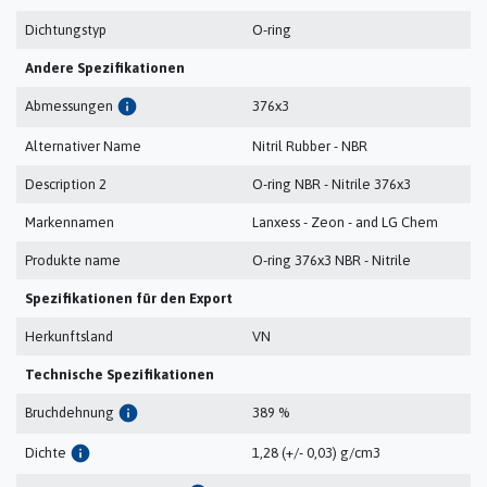
Dichtungstyp
O-ring
Andere Spezifikationen
info
Abmessungen
376x3
Alternativer Name
Nitril Rubber - NBR
Description 2
O-ring NBR - Nitrile 376x3
Markennamen
Lanxess - Zeon - and LG Chem
Produkte name
O-ring 376x3 NBR - Nitrile
Spezifikationen für den Export
Herkunftsland
VN
Technische Spezifikationen
info
Bruchdehnung
389 %
info
Dichte
1,28 (+/- 0,03) g/cm3