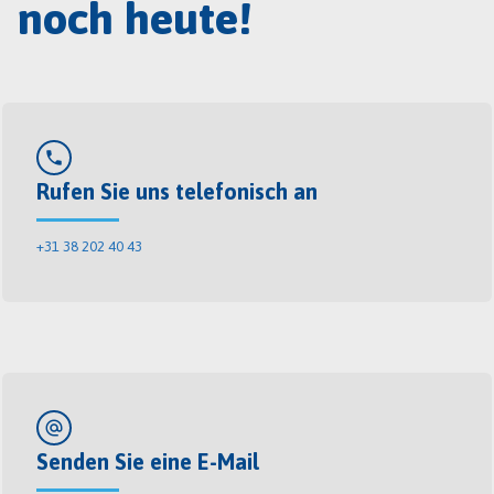
noch heute!
phone
Rufen Sie uns telefonisch an
+31 38 202 40 43
alternate_email
Senden Sie eine E-Mail