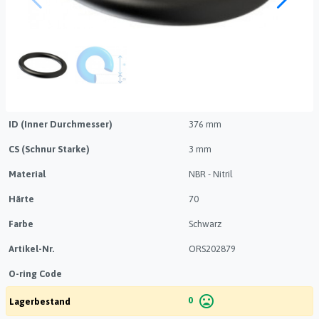
ID (Inner Durchmesser)
376 mm
CS (Schnur Starke)
3 mm
Material
NBR - Nitril
Härte
70
Farbe
Schwarz
Artikel-Nr.
ORS202879
O-ring Code
mood_bad
0
Lagerbestand