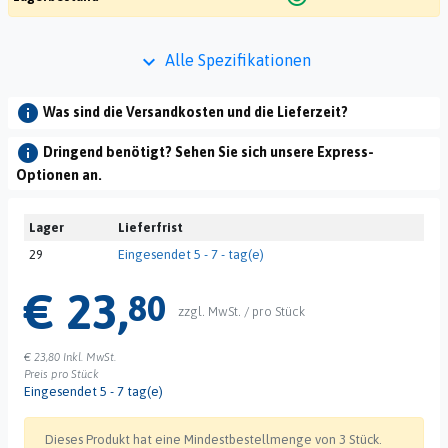
keyboard_arrow_down
Alle Spezifikationen
info
Was sind die Versandkosten und die Lieferzeit?
info
Dringend benötigt? Sehen Sie sich unsere Express-
Optionen an.
Lager
Lieferfrist
29
Eingesendet 5 - 7 - tag(e)
€ 23,
80
zzgl. MwSt. / pro Stück
€ 23,80
Inkl. MwSt.
Preis pro Stück
Eingesendet 5 - 7 tag(e)
Dieses Produkt hat eine Mindestbestellmenge von 3 Stück.