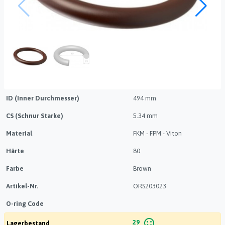
ID (Inner Durchmesser)
494 mm
CS (Schnur Starke)
5.34 mm
Material
FKM - FPM - Viton
Härte
80
Farbe
Brown
Artikel-Nr.
ORS203023
O-ring Code
sentiment_satisfied_alt
29
Lagerbestand