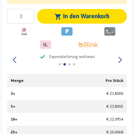
In den Warenkorb
shopping_cart
check
Expresslieferung weltweit
Menge
Pro Stück
3+
€ 23,8000
5+
€ 23,8002
10+
€ 22,0954
25+
€ 20,0068