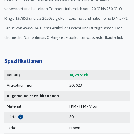
verwendet und hat einen Temperaturbereich von -20 ºC bis 250 ºC. O-
Ringe 187853 sind als 203023 gekennzeichnet und haben eine DIN 3771-
Größe von 494x5.34. Dieser Artikel entspricht und ist zugelassen. Der
chemische Name dieses O-Rings ist Fluorkohlenwasserstoffkautschuk.
Spezifikationen
Vorrätig
Ja, 29 Stck
Artikelnummer
203023
Allgemeine Spezifikationen
Material
FKM - FPM - Viton
info
Härte
80
Farbe
Brown