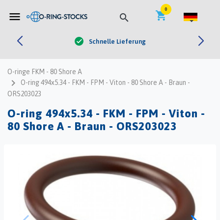


0
shopping_cart
menu
search
Schnelle Lieferung
check
O-ringe FKM - 80 Shore A
navigate_next
O-ring 494x5.34 - FKM - FPM - Viton - 80 Shore A - Braun -
ORS203023
O-ring 494x5.34 - FKM - FPM - Viton -
80 Shore A - Braun - ORS203023