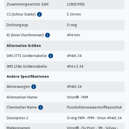
Zusammengesetzte Zahl
118019001
info
CS (Schnur Starke)
5.34 mm
Dichtungstyp
O-ring
info
ID (Inner Durchmesser)
494 mm
Alternative Größen
info
DIN 3771 Größentabelle
494x5.34
SMS 1586 Größentabelle
494 x 5.34
Andere Spezifikationen
info
Abmessungen
494x5.34
Alternativer Name
Viton® - FKM
info
Chemischer Name
Fluorkohlenwasserstoffkautschuk
Description 2
O-ring FKM - FPM - Viton 494x5.34
Markennamen
Viton® - Du Pont - 3M - Solvay -