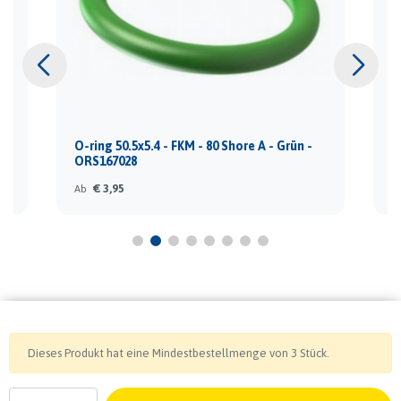
O-ring 50.5x5.4 - FKM - 80 Shore A - Grün -
O
ORS167028
O
€ 3,95
Ab
A
Dieses Produkt hat eine Mindestbestellmenge von 3 Stück.