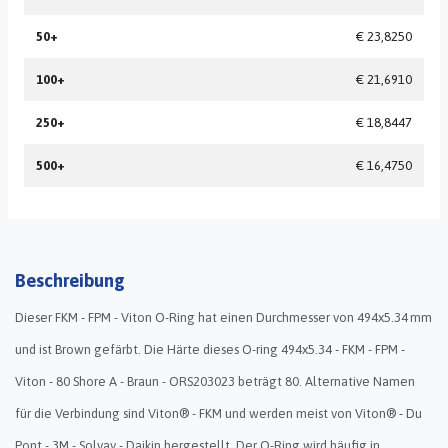
50+
€ 23,8250
100+
€ 21,6910
250+
€ 18,8447
500+
€ 16,4750
Beschreibung
Dieser FKM - FPM - Viton O-Ring hat einen Durchmesser von 494x5.34 mm
und ist Brown gefärbt. Die Härte dieses O-ring 494x5.34 - FKM - FPM -
Viton - 80 Shore A - Braun - ORS203023 beträgt 80. Alternative Namen
für die Verbindung sind Viton® - FKM und werden meist von Viton® - Du
Pont - 3M - Solvay - Daikin hergestellt. Der O-Ring wird häufig in