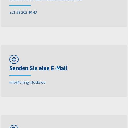
+31 38 202 40 43
alternate_email
Senden Sie eine E-Mail
info@o-ring-stocks.eu