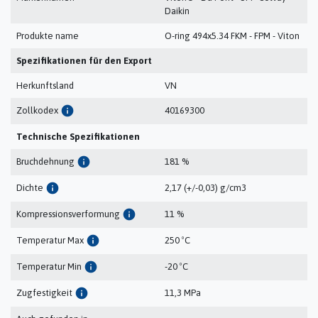
Daikin
Produkte name
O-ring 494x5.34 FKM - FPM - Viton
Spezifikationen für den Export
Herkunftsland
VN
info
Zollkodex
40169300
Technische Spezifikationen
info
Bruchdehnung
181 %
info
Dichte
2,17 (+/-0,03) g/cm3
info
Kompressionsverformung
11 %
info
Temperatur Max
250 ºC
info
Temperatur Min
-20 ºC
info
Zugfestigkeit
11,3 MPa