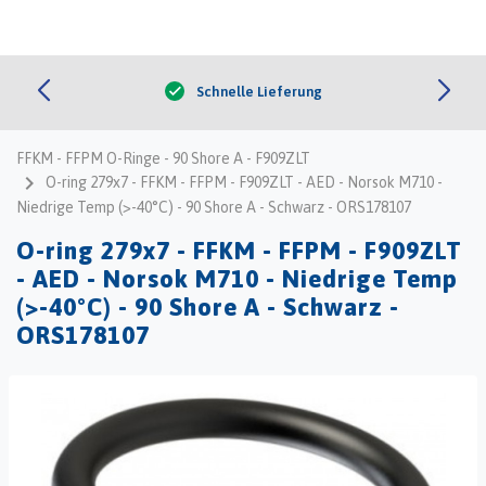


0
shopping_cart
menu
search
Schnelle Lieferung
check
FFKM - FFPM O-Ringe - 90 Shore A - F909ZLT
navigate_next
O-ring 279x7 - FFKM - FFPM - F909ZLT - AED - Norsok M710 -
Niedrige Temp (>-40°C) - 90 Shore A - Schwarz - ORS178107
O-ring 279x7 - FFKM - FFPM - F909ZLT
- AED - Norsok M710 - Niedrige Temp
(>-40°C) - 90 Shore A - Schwarz -
ORS178107