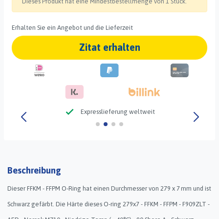
Dieses Produkt hat eine Mindestbestellmenge von 1 Stück.
Erhalten Sie ein Angebot und die Lieferzeit
Zitat erhalten
check
Expresslieferung weltweit
Beschreibung
Dieser FFKM - FFPM O-Ring hat einen Durchmesser von 279 x 7 mm und ist
Schwarz gefärbt. Die Härte dieses O-ring 279x7 - FFKM - FFPM - F909ZLT -