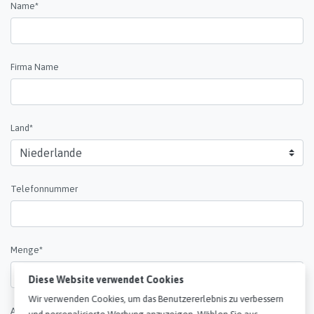
Name*
Firma Name
Land*
Telefonnummer
Diese Website verwendet Cookies
Menge*
Wir verwenden Cookies, um das Benutzererlebnis zu verbessern
und personalisierte Werbung anzuzeigen. Wählen Sie aus,
welche Cookies Sie uns verwenden dürfen. Weitere
Informationen zu unserer Cookie-Richtlinie finden Sie in unserer
Anmerkungen*