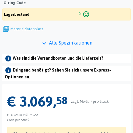
O-ring Code
mood_bad
0
Lagerbestand
picture_as_pdf
Materialdatenblatt
keyboard_arrow_down
Alle Spezifikationen
info
Was sind die Versandkosten und die Lieferzeit?
info
Dringend benötigt? Sehen Sie sich unsere Express-
Optionen an.
€ 3.069,
58
zzgl. MwSt. / pro Stück
€ 3.069,58
Inkl. MwSt.
Preis pro Stück