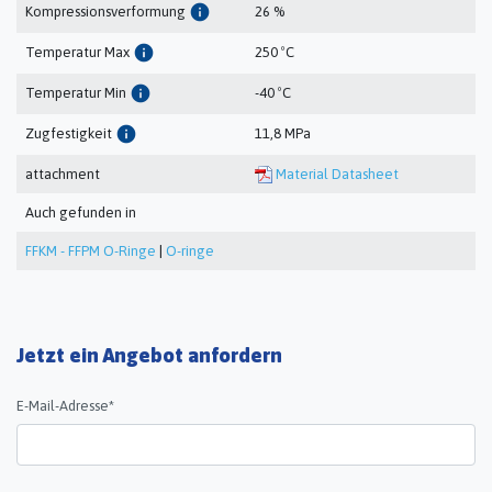
info
Kompressionsverformung
26 %
info
Temperatur Max
250 ºC
info
Temperatur Min
-40 ºC
info
Zugfestigkeit
11,8 MPa
attachment
Material Datasheet
Auch gefunden in
FFKM - FFPM O-Ringe
|
O-ringe
Jetzt ein Angebot anfordern
E-Mail-Adresse*