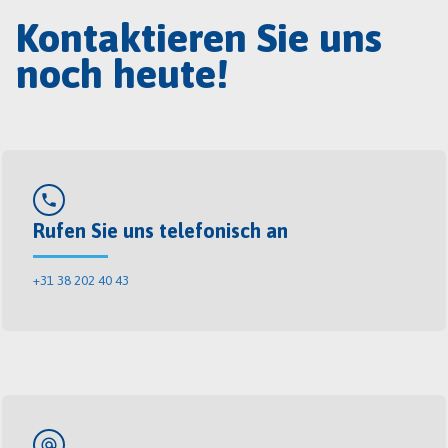
Kontaktieren Sie uns
noch heute!
phone
Rufen Sie uns telefonisch an
+31 38 202 40 43
alternate_email