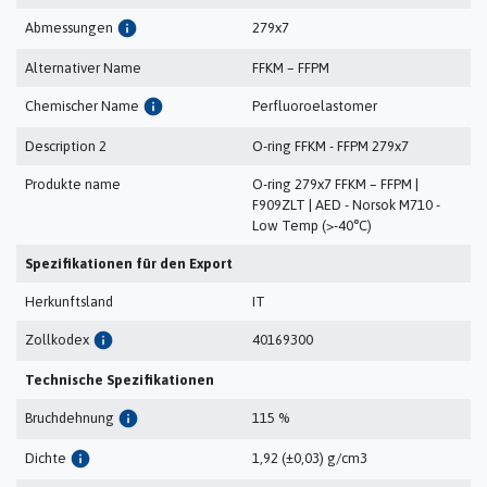
info
Abmessungen
279x7
Alternativer Name
FFKM – FFPM
info
Chemischer Name
Perfluoroelastomer
Description 2
O-ring FFKM - FFPM 279x7
Produkte name
O-ring 279x7 FFKM – FFPM |
F909ZLT | AED - Norsok M710 -
Low Temp (>-40°C)
Spezifikationen für den Export
Herkunftsland
IT
info
Zollkodex
40169300
Technische Spezifikationen
info
Bruchdehnung
115 %
info
Dichte
1,92 (±0,03) g/cm3