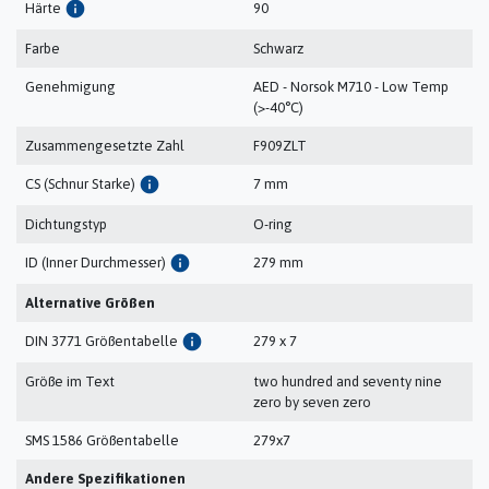
info
Härte
90
Farbe
Schwarz
Genehmigung
AED - Norsok M710 - Low Temp
(>-40°C)
Zusammengesetzte Zahl
F909ZLT
info
CS (Schnur Starke)
7 mm
Dichtungstyp
O-ring
info
ID (Inner Durchmesser)
279 mm
Alternative Größen
info
DIN 3771 Größentabelle
279 x 7
Größe im Text
two hundred and seventy nine
zero by seven zero
SMS 1586 Größentabelle
279x7
Andere Spezifikationen