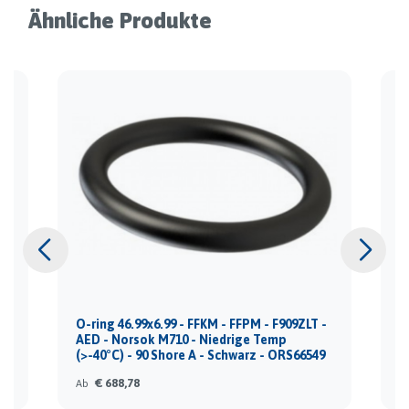
Ähnliche Produkte
-
O-ring 46.99x6.99 - FFKM - FFPM - F909ZLT -
O
AED - Norsok M710 - Niedrige Temp
A
8
(>-40°C) - 90 Shore A - Schwarz - ORS66549
(
€ 688,78
Ab
A