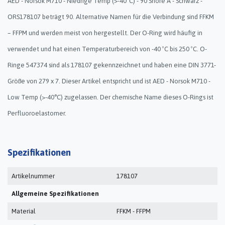
AED - Norsok M710 - Niedrige Temp (>-40°C) - 90 Shore A - Schwarz -
ORS178107 beträgt 90. Alternative Namen für die Verbindung sind FFKM
– FFPM und werden meist von hergestellt. Der O-Ring wird häufig in
verwendet und hat einen Temperaturbereich von -40 ºC bis 250 ºC. O-
Ringe 547374 sind als 178107 gekennzeichnet und haben eine DIN 3771-
Größe von 279 x 7. Dieser Artikel entspricht und ist AED - Norsok M710 -
Low Temp (>-40°C) zugelassen. Der chemische Name dieses O-Rings ist
Perfluoroelastomer.
Spezifikationen
Artikelnummer
178107
Allgemeine Spezifikationen
Material
FFKM - FFPM