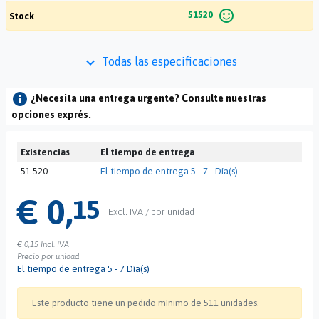
sentiment_satisfied_alt
51520
Stock
keyboard_arrow_down
Todas las especificaciones
info
¿Necesita una entrega urgente? Consulte nuestras
opciones exprés.
Existencias
El tiempo de entrega
51.520
El tiempo de entrega 5 - 7 - Día(s)
€ 0,
15
Excl. IVA / por unidad
€ 0,15
Incl. IVA
Precio por unidad
El tiempo de entrega 5 - 7 Día(s)
Este producto tiene un pedido mínimo de 511 unidades.