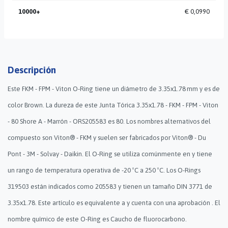
10000+
€ 0,0990
Descripción
Este FKM - FPM - Viton O-Ring tiene un diámetro de 3.35x1.78 mm y es de
color Brown. La dureza de este Junta Tórica 3.35x1.78 - FKM - FPM - Viton
- 80 Shore A - Marrón - ORS205583 es 80. Los nombres alternativos del
compuesto son Viton® - FKM y suelen ser fabricados por Viton® - Du
Pont - 3M - Solvay - Daikin. El O-Ring se utiliza comúnmente en y tiene
un rango de temperatura operativa de -20 ºC a 250 ºC. Los O-Rings
319503 están indicados como 205583 y tienen un tamaño DIN 3771 de
3.35x1.78. Este artículo es equivalente a y cuenta con una aprobación . El
nombre químico de este O-Ring es Caucho de fluorocarbono.