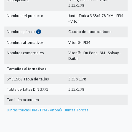
3.35x1.78
Nombre del producto
Junta Torica 3.35x1.78 FKM - FPM
- Viton
info
Nombre químico
Caucho de fluorocarbono
Nombres alternativos
Viton® - FKM
Nombres comerciales
Viton® - Du Pont - 3M - Solvay -
Daikin
Tamaños alternativos
SMS 1586 Tabla de tallas
3.35 x 1.78
Tabla de tallas DIN 3771
3.35x1.78
También ocurre en
Juntas tóricas FKM - FPM - Viton®
|
Juntas Toricas