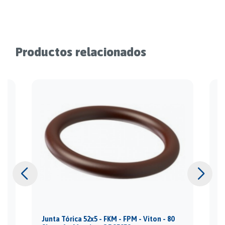
Productos relacionados
Junta Tórica 52x5 - FKM - FPM - Viton - 80
J