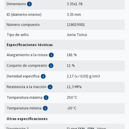
info
Dimensions
3.35x1.78
ID (diámetro interior)
3.35 mm
Número compuesto
118019001
Tipo de sello
Junta Torica
Especificaciones técnicas
info
Alargamiento a la rotura
181 %
info
Conjunto de compresión
11 %
info
Densidad específica
2,17 (+/-0,03) g/cm3
info
Resistencia a la tracción
11,3 MPa
info
Temperatura máxima
250 ºC
info
Temperatura mínima
-20 ºC
Otras especificaciones
Descripción 2
O-ring FKM - FPM - Viton