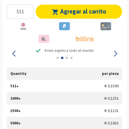
Agregar al carrito
shopping_cart
check
Envío exprés a todo el mundo
Quantity
por pieza
511+
€ 0,1500
1000+
€ 0,1251
2500+
€ 0,1131
5000+
€ 0,1065