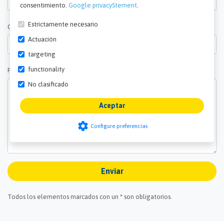
consentimiento.
Google privacyStement
.
Estrictamente necesario
Cantidad *
Actuación
targeting
functionality
Preguntas y comentarios *
No clasificado
Aceptar
settings
Configure preferencias
Enviar
Todos los elementos marcados con un * son obligatorios.