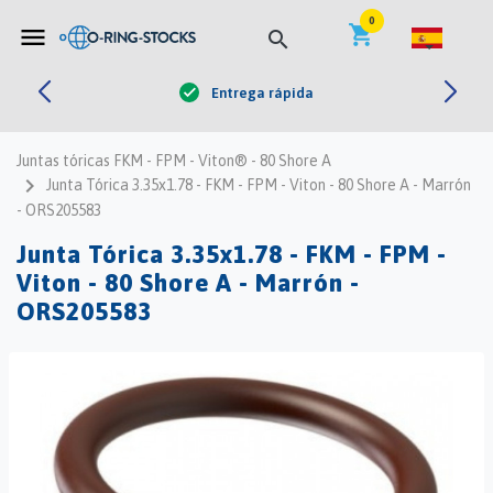


0
shopping_cart
menu
search
Entrega rápida
check
Juntas tóricas FKM - FPM - Viton® - 80 Shore A
navigate_next
Junta Tórica 3.35x1.78 - FKM - FPM - Viton - 80 Shore A - Marrón
- ORS205583
Junta Tórica 3.35x1.78 - FKM - FPM -
Viton - 80 Shore A - Marrón -
ORS205583