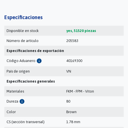
Especificaciones
Disponible en stock
yes, 51520 piezas
Número de artículo
205583
Especificaciones de exportación
info
Código Aduanero
40169300
País de origen
VN
Especificaciones generales
Materiales
FKM - FPM - Viton
info
Dureza
80
Color
Brown
CS (sección transversal)
1.78 mm