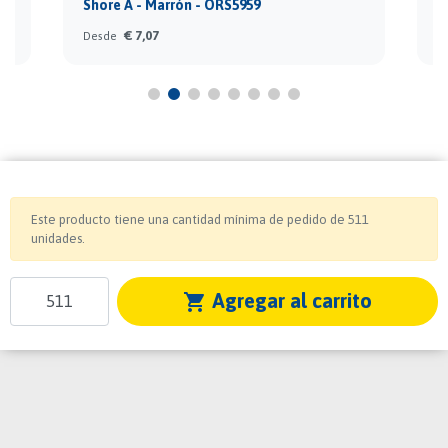
Shore A - Marrón - ORS5959
S
€ 7,07
Desde
D
Este producto tiene una cantidad mínima de pedido de 511
unidades.
Agregar al carrito
shopping_cart