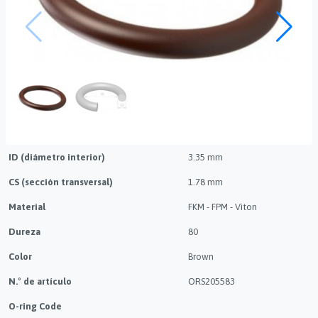
ID (diámetro interior)
3.35 mm
CS (sección transversal)
1.78 mm
Material
FKM - FPM - Viton
Dureza
80
Color
Brown
N.º de artículo
ORS205583
O-ring Code