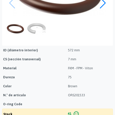
ID (diámetro interior)
572 mm
CS (sección transversal)
7 mm
Material
FKM - FPM - Viton
Dureza
75
Color
Brown
N.º de artículo
ORS201533
O-ring Code
sentiment_satisfied_alt
41
Stock