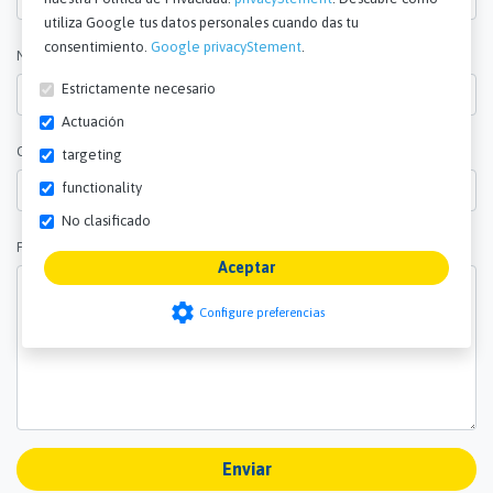
utiliza Google tus datos personales cuando das tu
consentimiento.
Google privacyStement
.
Número de teléfono
Estrictamente necesario
Actuación
Cantidad *
targeting
functionality
No clasificado
Preguntas y comentarios *
Aceptar
settings
Configure preferencias
Enviar