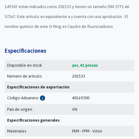
149307 están indicados como 201533 y tienen un tamaño DIN 3771 de
572x7. Este artículo es equivalente a y cuenta con una aprobación . El
nombre químico de este O-Ring es Caucho de fluorocarbono.
Especificaciones
Disponible en stock
yes, 41 piezas
Número de artículo
201533
Especificaciones de exportación
info
Código Aduanero
40169300
País de origen
VN
Especificaciones generales
Materiales
FKM - FPM - Viton