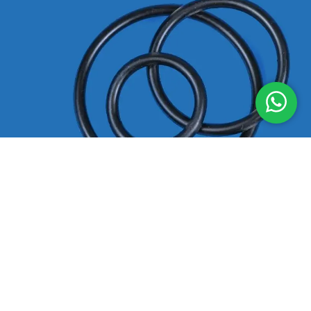
Declaración de privacidad
|
Términos y condiciones
|
Aviso legal
|
Mapa
del sitio
© 2021-2026 O-RING-STOCKS - Marca de
Techniparts B.V.