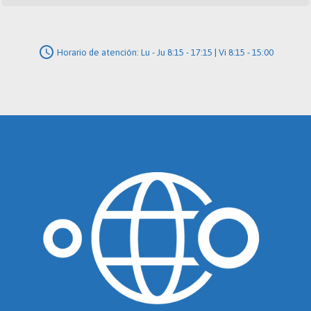
schedule
Horario de atención: Lu - Ju 8:15 - 17:15 | Vi 8:15 - 15:00