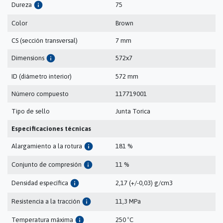
info
Dureza
75
Color
Brown
CS (sección transversal)
7 mm
info
Dimensions
572x7
ID (diámetro interior)
572 mm
Número compuesto
117719001
Tipo de sello
Junta Torica
Especificaciones técnicas
info
Alargamiento a la rotura
181 %
info
Conjunto de compresión
11 %
info
Densidad específica
2,17 (+/-0,03) g/cm3
info
Resistencia a la tracción
11,3 MPa
info
Temperatura máxima
250 ºC