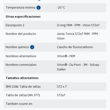
info
Temperatura mínima
-20 ºC
Otras especificaciones
Descripción 2
O-ring FKM - FPM - Viton 572x7
Nombre del producto
Junta Torica 572x7 FKM - FPM -
Viton
info
Nombre químico
Caucho de fluorocarbono
Nombres alternativos
Viton® - FKM
Nombres comerciales
Viton® - Du Pont - 3M - Solvay -
Daikin
Tamaños alternativos
SMS 1586 Tabla de tallas
572 x 7
Tabla de tallas DIN 3771
572x7
También ocurre en