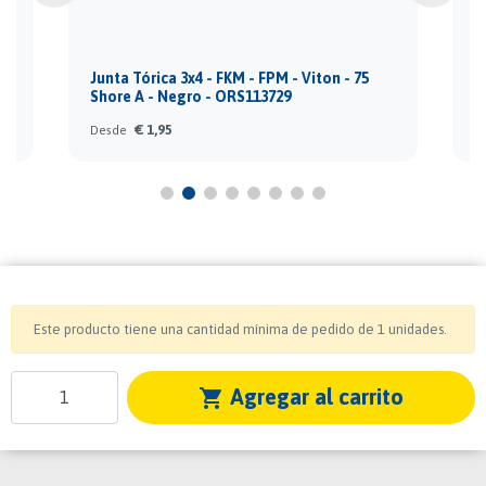
n
Junta Tórica 3x4 - FKM - FPM - Viton - 75
J
Shore A - Negro - ORS113729
S
€ 1,95
Desde
D
Este producto tiene una cantidad mínima de pedido de 1 unidades.
Agregar al carrito
shopping_cart