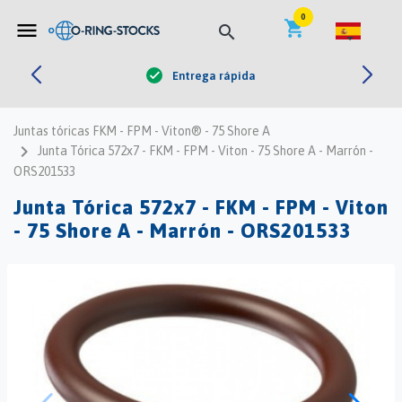


0
shopping_cart
menu
search
Entrega rápida
check
Juntas tóricas FKM - FPM - Viton® - 75 Shore A
navigate_next
Junta Tórica 572x7 - FKM - FPM - Viton - 75 Shore A - Marrón -
ORS201533
Junta Tórica 572x7 - FKM - FPM - Viton
- 75 Shore A - Marrón - ORS201533