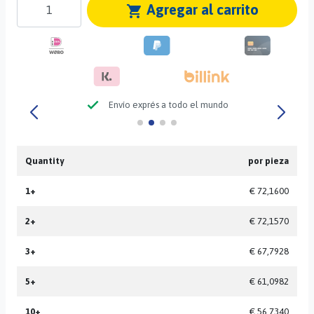
Agregar al carrito
shopping_cart
check
Envío exprés a todo el mundo
Quantity
por pieza
1+
€ 72,1600
2+
€ 72,1570
3+
€ 67,7928
5+
€ 61,0982
10+
€ 56,7340