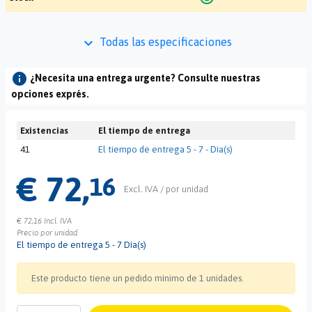
keyboard_arrow_down
Todas las especificaciones
info
¿Necesita una entrega urgente? Consulte nuestras
opciones exprés.
Existencias
El tiempo de entrega
41
El tiempo de entrega 5 - 7 - Día(s)
€ 72,
16
Excl. IVA / por unidad
€ 72,16
Incl. IVA
Precio por unidad
El tiempo de entrega 5 - 7 Día(s)
Este producto tiene un pedido mínimo de 1 unidades.