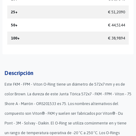
25+
€ 51,2090
50+
€ 44,5144
100+
€ 38,9894
Descripción
Este FKM - FPM - Viton O-Ring tiene un diámetro de 572x7 mm y es de
color Brown. La dureza de este Junta Tórica 572x7 - FKM - FPM - Viton - 75
Shore A - Marrón - ORS201533 es 75. Los nombres alternativos del
compuesto son Viton® - FKM y suelen ser fabricados por Viton® - Du
Pont - 3M - Solvay - Daikin. El O-Ring se utiliza comúnmente en y tiene
un rango de temperatura operativa de -20 ºC a 250 ºC. Los O-Rings