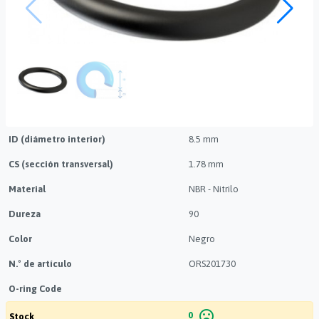
ID (diámetro interior)
8.5 mm
CS (sección transversal)
1.78 mm
Material
NBR - Nitrilo
Dureza
90
Color
Negro
N.º de artículo
ORS201730
O-ring Code
mood_bad
0
Stock