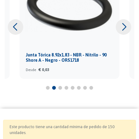
Junta Tórica 8.92x1.83 - NBR - Nitrilo - 90
J
Shore A - Negro - ORS1718
S
€ 0,03
Desde
D
Este producto tiene una cantidad mínima de pedido de 150
unidades.