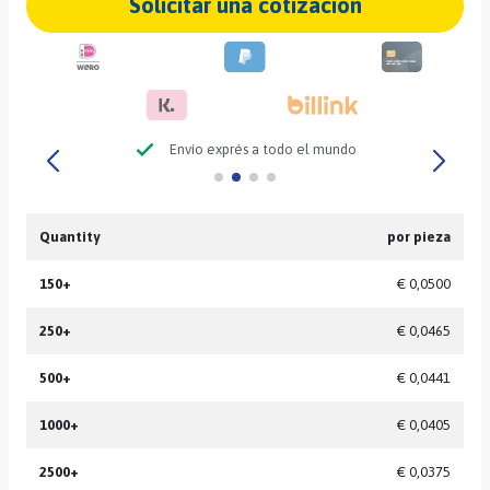
Solicitar una cotización
check
Envío exprés a todo el mundo
Quantity
por pieza
150+
€ 0,0500
250+
€ 0,0465
500+
€ 0,0441
1000+
€ 0,0405
2500+
€ 0,0375