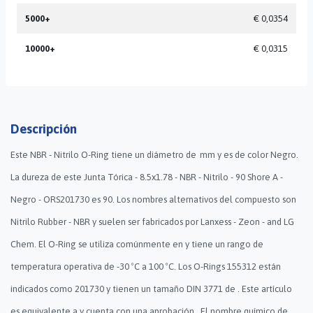
5000+
€ 0,0354
10000+
€ 0,0315
Descripción
Este NBR - Nitrilo O-Ring tiene un diámetro de mm y es de color Negro.
La dureza de este Junta Tórica - 8.5x1.78 - NBR - Nitrilo - 90 Shore A -
Negro - ORS201730 es 90. Los nombres alternativos del compuesto son
Nitrilo Rubber - NBR y suelen ser fabricados por Lanxess - Zeon - and LG
Chem. El O-Ring se utiliza comúnmente en y tiene un rango de
temperatura operativa de -30 ºC a 100 ºC. Los O-Rings 155312 están
indicados como 201730 y tienen un tamaño DIN 3771 de . Este artículo
es equivalente a y cuenta con una aprobación . El nombre químico de