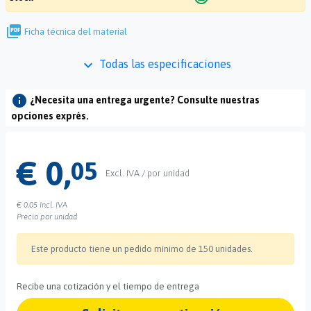
picture_as_pdf
Ficha técnica del material
keyboard_arrow_down
Todas las especificaciones
info
¿Necesita una entrega urgente? Consulte nuestras
opciones exprés.
€ 0,
05
Excl. IVA / por unidad
€ 0,05
Incl. IVA
Precio por unidad
Este producto tiene un pedido mínimo de 150 unidades.
Recibe una cotización y el tiempo de entrega