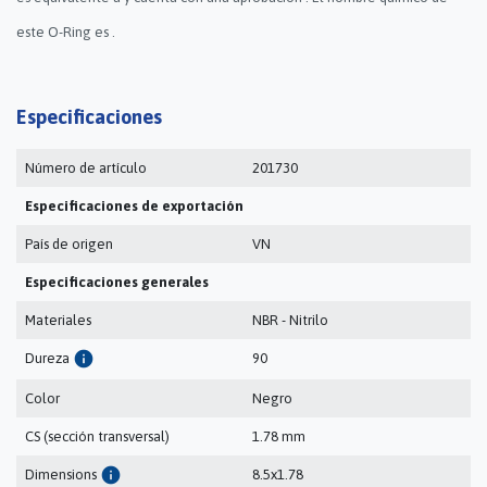
este O-Ring es .
Especificaciones
Número de artículo
201730
Especificaciones de exportación
País de origen
VN
Especificaciones generales
Materiales
NBR - Nitrilo
info
Dureza
90
Color
Negro
CS (sección transversal)
1.78 mm
info
Dimensions
8.5x1.78