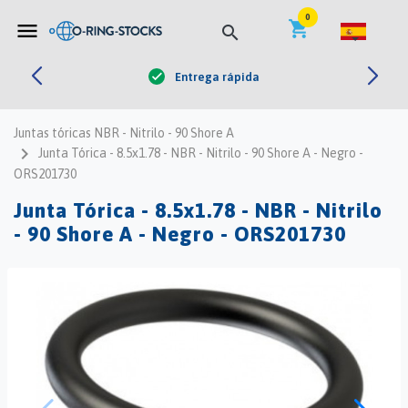


0
shopping_cart
menu
search
Entrega rápida
check
Juntas tóricas NBR - Nitrilo - 90 Shore A
navigate_next
Junta Tórica - 8.5x1.78 - NBR - Nitrilo - 90 Shore A - Negro -
ORS201730
Junta Tórica - 8.5x1.78 - NBR - Nitrilo
- 90 Shore A - Negro - ORS201730