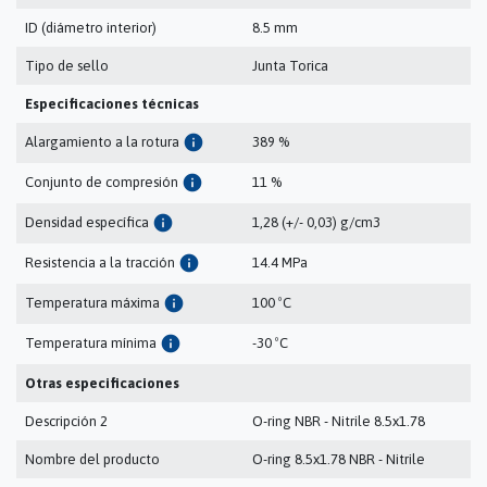
ID (diámetro interior)
8.5 mm
Tipo de sello
Junta Torica
Especificaciones técnicas
info
Alargamiento a la rotura
389 %
info
Conjunto de compresión
11 %
info
Densidad específica
1,28 (+/- 0,03) g/cm3
info
Resistencia a la tracción
14.4 MPa
info
Temperatura máxima
100 ºC
info
Temperatura mínima
-30 ºC
Otras especificaciones
Descripción 2
O-ring NBR - Nitrile 8.5x1.78
Nombre del producto
O-ring 8.5x1.78 NBR - Nitrile