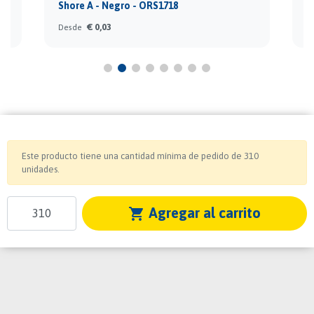
Shore A - Negro - ORS1718
S
€ 0,03
Desde
D
Este producto tiene una cantidad mínima de pedido de 310
unidades.
Agregar al carrito
shopping_cart