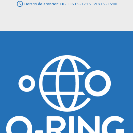
schedule
Horario de atención: Lu - Ju 8:15 - 17:15 | Vi 8:15 - 15:00