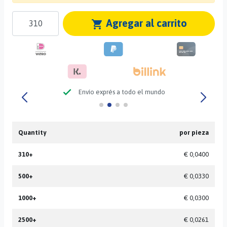
Agregar al carrito
shopping_cart
check
Envío exprés a todo el mundo
Quantity
por pieza
310+
€ 0,0400
500+
€ 0,0330
1000+
€ 0,0300
2500+
€ 0,0261