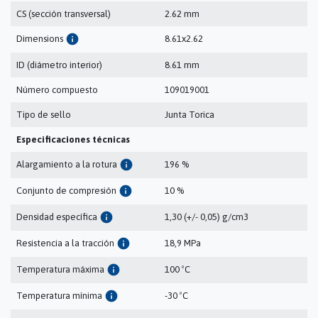
CS (sección transversal)
2.62 mm
info
Dimensions
8.61x2.62
ID (diámetro interior)
8.61 mm
Número compuesto
109019001
Tipo de sello
Junta Torica
Especificaciones técnicas
info
Alargamiento a la rotura
196 %
info
Conjunto de compresión
10 %
info
Densidad específica
1,30 (+/- 0,05) g/cm3
info
Resistencia a la tracción
18,9 MPa
info
Temperatura máxima
100 ºC
info
Temperatura mínima
-30 ºC