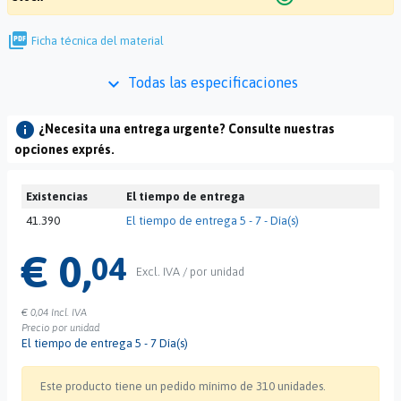
picture_as_pdf
Ficha técnica del material
keyboard_arrow_down
Todas las especificaciones
info
¿Necesita una entrega urgente? Consulte nuestras
opciones exprés.
Existencias
El tiempo de entrega
41.390
El tiempo de entrega 5 - 7 - Día(s)
€ 0,
04
Excl. IVA / por unidad
€ 0,04
Incl. IVA
Precio por unidad
El tiempo de entrega 5 - 7 Día(s)
Este producto tiene un pedido mínimo de 310 unidades.