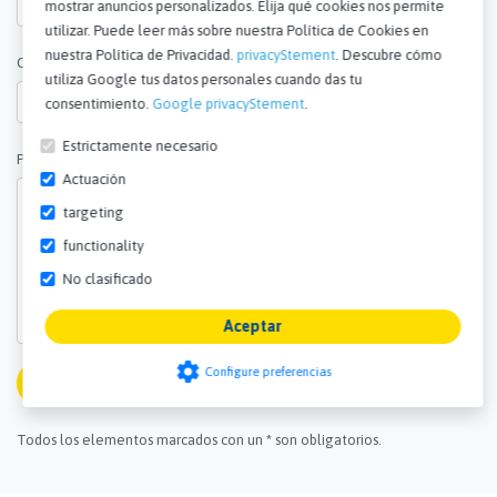
utilizar. Puede leer más sobre nuestra Política de Cookies en
nuestra Política de Privacidad.
privacyStement
. Descubre cómo
utiliza Google tus datos personales cuando das tu
Cantidad *
consentimiento.
Google privacyStement
.
Estrictamente necesario
Preguntas y comentarios *
Actuación
targeting
functionality
No clasificado
Aceptar
settings
Configure preferencias
Enviar
Todos los elementos marcados con un * son obligatorios.