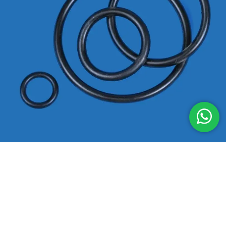
Declaración de privacidad
|
Términos y condiciones
|
Aviso legal
|
Mapa
del sitio
© 2021-2026 O-RING-STOCKS - Marca de
Techniparts B.V.