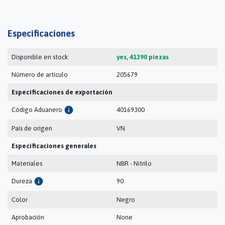
Especificaciones
Disponible en stock
yes, 41390 piezas
Número de artículo
205679
Especificaciones de exportación
info
Código Aduanero
40169300
País de origen
VN
Especificaciones generales
Materiales
NBR - Nitrilo
info
Dureza
90
Color
Negro
Aprobación
None