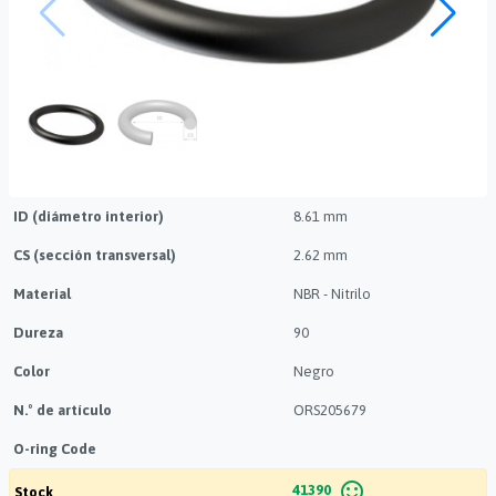
ID (diámetro interior)
8.61 mm
CS (sección transversal)
2.62 mm
Material
NBR - Nitrilo
Dureza
90
Color
Negro
N.º de artículo
ORS205679
O-ring Code
sentiment_satisfied_alt
41390
Stock