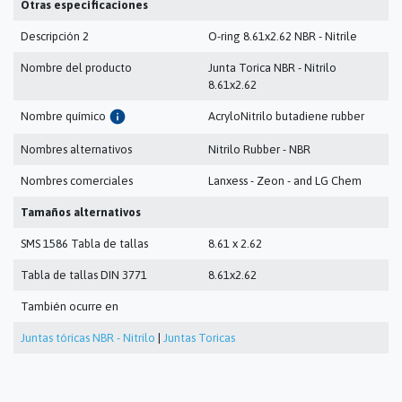
Otras especificaciones
Descripción 2
O-ring 8.61x2.62 NBR - Nitrile
Nombre del producto
Junta Torica NBR - Nitrilo
8.61x2.62
info
Nombre químico
AcryloNitrilo butadiene rubber
Nombres alternativos
Nitrilo Rubber - NBR
Nombres comerciales
Lanxess - Zeon - and LG Chem
Tamaños alternativos
SMS 1586 Tabla de tallas
8.61 x 2.62
Tabla de tallas DIN 3771
8.61x2.62
También ocurre en
Juntas tóricas NBR - Nitrilo
|
Juntas Toricas