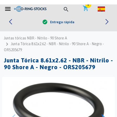


0
shopping_cart
menu
search
Entrega rápida
check
Juntas tóricas NBR - Nitrilo - 90 Shore A
navigate_next
Junta Tórica 8.61x2.62 - NBR - Nitrilo - 90 Shore A - Negro -
ORS205679
Junta Tórica 8.61x2.62 - NBR - Nitrilo -
90 Shore A - Negro - ORS205679