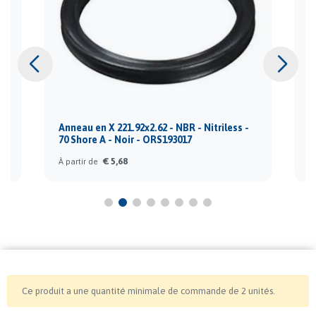
Anneau en X 221.92x2.62 - NBR - Nitriless -
A
70 Shore A - Noir - ORS193017
7
€ 5,68
À partir de
À 
Ce produit a une quantité minimale de commande de 2 unités.