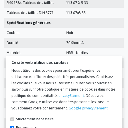
SMS 1586 Tableau des tailles
113.67 X 5.33
Tableau des tailles DIN 3771
113.67x5.33
Spécifications générales
Couleur
Noir
Dureté
70 Shore A
Matériel
NBR - Nitriles
Ce site web utilise des cookies
CS (Coupe Transversale)
5.33 mm
Nous utilisons des cookies pour améliorer l'expérience
Dimensions
113.67x5.33
utilisateur et afficher des publicités personnalisées. Choisissez
ID (Diamètre intérieur)
113.67 mm
les cookies que vous nous autorisez à utiliser. Vous pouvez en
savoir plus sur notre politique en matière de cookies dans notre
Type de joint
Anneau X
politique de confidentialité.
privacyStement
. Découvrez
comment Google utilise vos données personnelles lorsque
Spécifications pour l'exportation
vous donnez votre consentement.
Google privacyStement
.
Code des douanes
40169300
Strictement nécessaire
Pays d'origine
VN
Performance