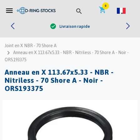


0
shopping_cart
menu
search
Livraison rapide
check
Joint en X NBR - 70 Shore A
navigate_next
Anneau en X 113.67x5.33 - NBR - Nitriless - 70 Shore A - Noir -
ORS193375
Anneau en X 113.67x5.33 - NBR -
Nitriless - 70 Shore A - Noir -
ORS193375