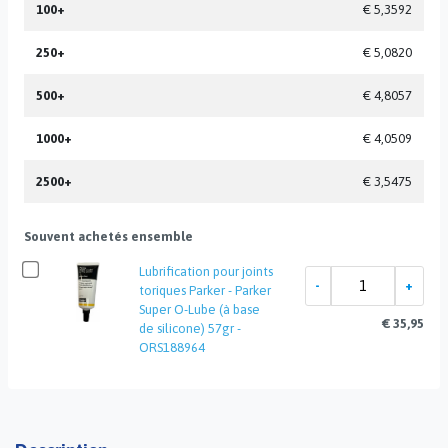
100+
€ 5,3592
250+
€ 5,0820
500+
€ 4,8057
1000+
€ 4,0509
2500+
€ 3,5475
Souvent achetés ensemble
Lubrification pour joints
toriques Parker - Parker
Super O-Lube (à base
€ 35,95
de silicone) 57gr -
ORS188964