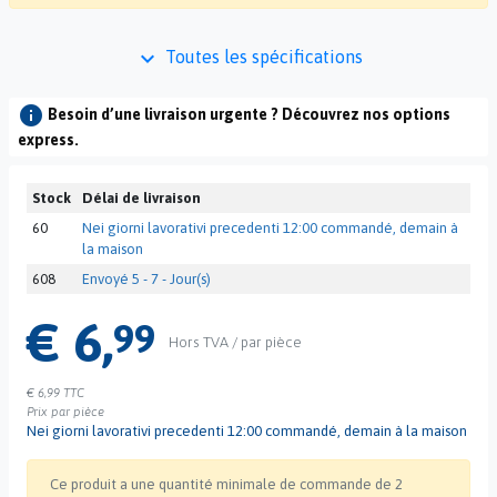
keyboard_arrow_down
Toutes les spécifications
info
Besoin d’une livraison urgente ? Découvrez nos options
express.
Stock
Délai de livraison
60
Nei giorni lavorativi precedenti 12:00 commandé, demain à
la maison
608
Envoyé 5 - 7 - Jour(s)
€ 6,
99
Hors TVA / par pièce
€ 6,99
TTC
Prix par pièce
Nei giorni lavorativi precedenti 12:00 commandé, demain à la maison
Ce produit a une quantité minimale de commande de 2