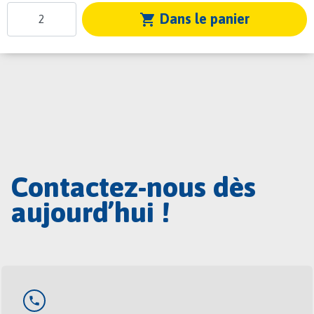
Dans le panier
shopping_cart
Contactez-nous dès
aujourd’hui !
phone