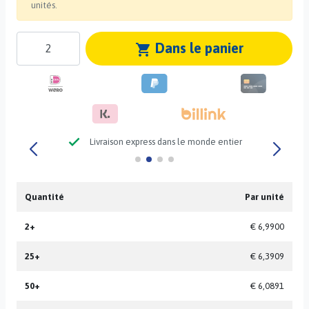
unités.
Dans le panier
shopping_cart
check
Livraison express dans le monde entier
Quantité
Par unité
2+
€ 6,9900
25+
€ 6,3909
50+
€ 6,0891