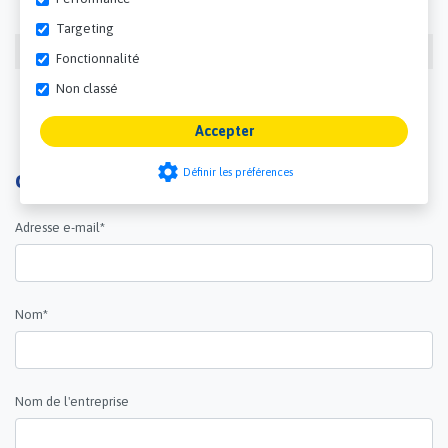
Spécifications techniques
Targeting
Température maximale
135 ºC
Fonctionnalité
Température minimale
-30 ºC
Non classé
Accepter
settings
Définir les préférences
Obtenez un devis maintenant
Adresse e-mail*
Nom*
Nom de l'entreprise