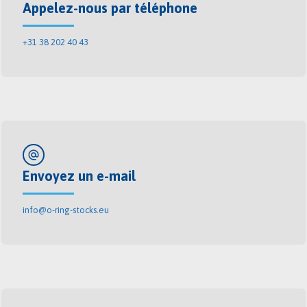
Appelez-nous par téléphone
+31 38 202 40 43
alternate_email
Envoyez un e-mail
info@o-ring-stocks.eu