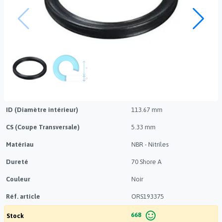
ID (Diamètre intérieur)
113.67 mm
CS (Coupe Transversale)
5.33 mm
Matériau
NBR - Nitriles
Dureté
70 Shore A
Couleur
Noir
Réf. article
ORS193375
sentiment_satisfied_alt
668
Stock