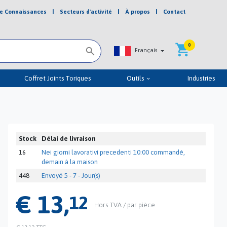


e Connaissances
|
Secteurs d'activité
|
À propos
|
Contact
shopping_cart
0
Français
Coffret Joints Toriques
Outils
Industries
keyboard_arrow_down
Stock
Délai de livraison
16
Nei giorni lavorativi precedenti 10:00 commandé,
demain à la maison
448
Envoyé 5 - 7 - Jour(s)
€ 13,
12
Hors TVA / par pièce