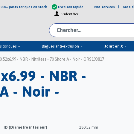
Nos services
|
Base d
check
.000+ joints toriques en stock
Livraison rapide
person
S'identifier
s toriques
Bagues anti-extrusion
Joint en X
keyboard_arrow_down
keyboard_arrow_down
keyboard_arrow_down
.52x6.99 - NBR - Nitriless - 70 Shore A - Noir - ORS193817
x6.99 - NBR -
A - Noir -
ID (Diamètre intérieur)
180.52 mm