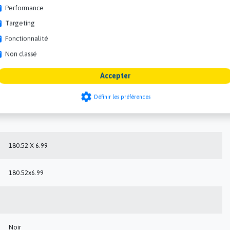
Performance
X-ring NBR - Nitrile 180.52x6.99
Targeting
AcryloNitriles butadiene rubber
Fonctionnalité
Non classé
Anneau X 180.52x6.99 NBR - Nitriles
Accepter
Nitriles Rubber - NBR
settings
Définir les préférences
180.52 X 6.99
180.52x6.99
Noir