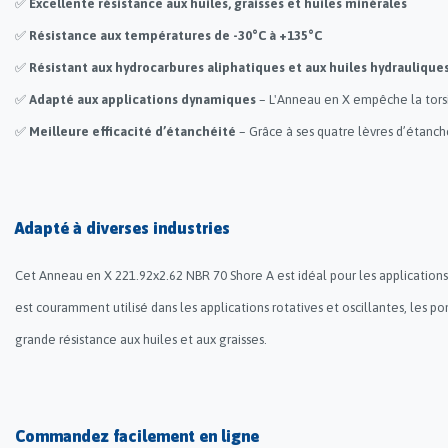
✅
Excellente résistance aux huiles, graisses et huiles minérales
✅
Résistance aux températures de -30°C à +135°C
✅
Résistant aux hydrocarbures aliphatiques et aux huiles hydrauliques
✅
Adapté aux applications dynamiques
– L'Anneau en X empêche la torsi
✅
Meilleure efficacité d’étanchéité
– Grâce à ses quatre lèvres d’étanchéi
Adapté à diverses industries
Cet Anneau en X 221.92x2.62 NBR 70 Shore A est idéal pour les applications
est couramment utilisé dans les applications rotatives et oscillantes, les p
grande résistance aux huiles et aux graisses.
Commandez facilement en ligne