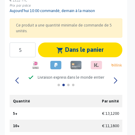
€ 13,12
TTC
Prix par pièce
Aujourd'hui 10:00 commandé, demain à la maison
Ce produit a une quantité minimale de commande de 5
unités.
Dans le panier
shopping_cart
check
Livraison express dans le monde entier
Quantité
Par unité
5+
€ 13,1200
10+
€ 11,1800