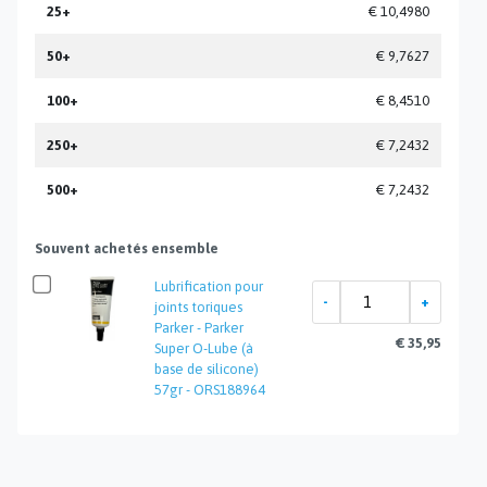
25+
€ 10,4980
50+
€ 9,7627
100+
€ 8,4510
250+
€ 7,2432
500+
€ 7,2432
Souvent achetés ensemble
Lubrification pour
joints toriques
Parker - Parker
€ 35,95
Super O-Lube (à
base de silicone)
57gr - ORS188964