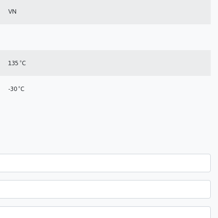
VN
135 ºC
-30 ºC