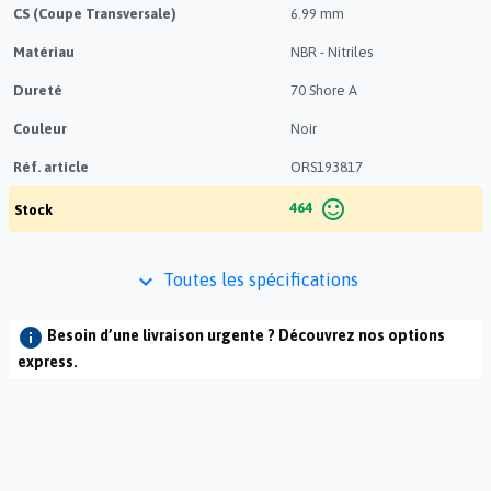
CS (Coupe Transversale)
6.99 mm
Matériau
NBR - Nitriles
Dureté
70 Shore A
Couleur
Noir
Réf. article
ORS193817
sentiment_satisfied_alt
464
Stock
keyboard_arrow_down
Toutes les spécifications
check
Commande en ligne simplifiée
info
Besoin d’une livraison urgente ? Découvrez nos options
express.