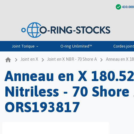
check
430.000
Joint Torique
O-ring Unlimited™
Cordes joint
keyboard_arrow_down
home
navigate_next
navigate_next
navigate_next
Joint en X
Joint en X NBR - 70 Shore A
Anneau en X 180
Anneau en X 180.52
Nitriless - 70 Shore 
ORS193817