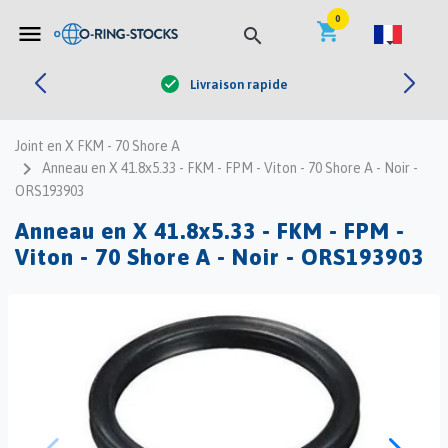


0
shopping_cart
menu
search
Livraison rapide
check
Joint en X FKM - 70 Shore A
navigate_next
Anneau en X 41.8x5.33 - FKM - FPM - Viton - 70 Shore A - Noir -
ORS193903
Anneau en X 41.8x5.33 - FKM - FPM -
Viton - 70 Shore A - Noir - ORS193903