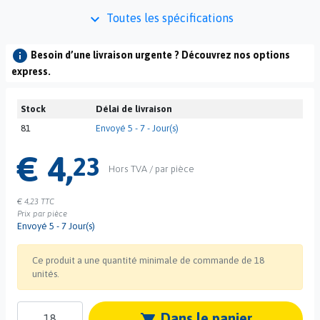
keyboard_arrow_down
Toutes les spécifications
info
Besoin d’une livraison urgente ? Découvrez nos options
express.
Stock
Délai de livraison
81
Envoyé 5 - 7 - Jour(s)
€ 4,
23
Hors TVA / par pièce
€ 4,23
TTC
Prix par pièce
Envoyé 5 - 7 Jour(s)
Ce produit a une quantité minimale de commande de 18
unités.
Dans le panier
shopping_cart