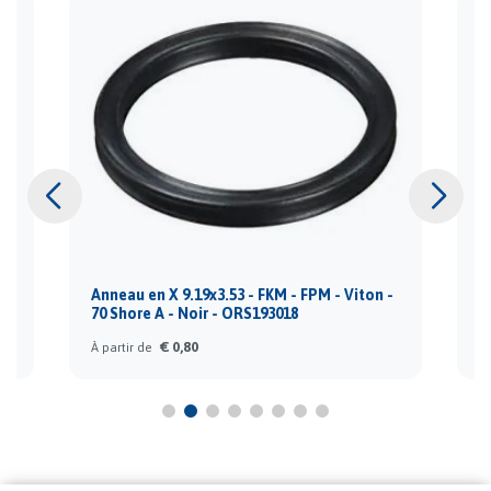
-
Anneau en X 9.19x3.53 - FKM - FPM - Viton -
A
70 Shore A - Noir - ORS193018
-
€ 0,80
À partir de
À 