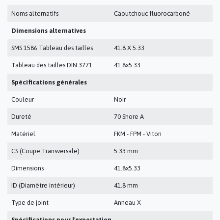
Noms alternatifs
Caoutchouc fluorocarboné
Dimensions alternatives
SMS 1586 Tableau des tailles
41.8 X 5.33
Tableau des tailles DIN 3771
41.8x5.33
Spécifications générales
Couleur
Noir
Dureté
70 Shore A
Matériel
FKM - FPM - Viton
CS (Coupe Transversale)
5.33 mm
Dimensions
41.8x5.33
ID (Diamètre intérieur)
41.8 mm
Type de joint
Anneau X
Spécifications pour l'exportation