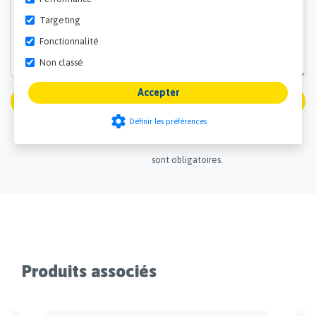
Targeting
Fonctionnalité
Non classé
Accepter
Soumettre
settings
Définir les préférences
Tous les champs marqués d'un *
sont obligatoires.
Produits associés