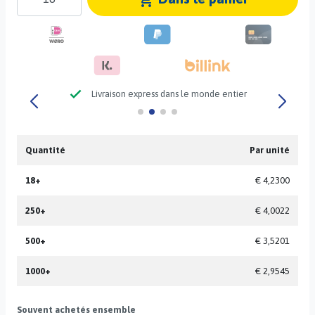
check
Livraison express dans le monde entier
Quantité
Par unité
18+
€ 4,2300
250+
€ 4,0022
500+
€ 3,5201
1000+
€ 2,9545
Souvent achetés ensemble