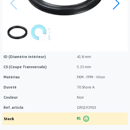
ID (Diamètre intérieur)
41.8 mm
CS (Coupe Transversale)
5.33 mm
Matériau
FKM - FPM - Viton
Dureté
70 Shore A
Couleur
Noir
Réf. article
ORS193903
sentiment_satisfied_alt
81
Stock