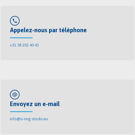
phone
Appelez-nous par téléphone
+31 38 202 40 43
alternate_email
Envoyez un e-mail
info@o-ring-stocks.eu