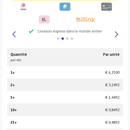
check
Livraison express dans le monde entier
Quantité
Par unité
per mtr
1+
€ 6,2500
2+
€ 3,2492
5+
€ 1,4492
10+
€ 0,8492
25+
€ 0,4892