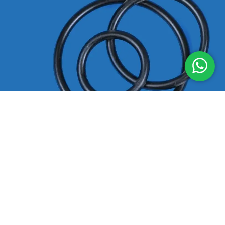
Déclaration de confidentialité
|
Conditions générales
|
Avertissement
|
Plan du site
© 2021-2026 O-RING-STOCKS - Marque de
Techniparts B.V.