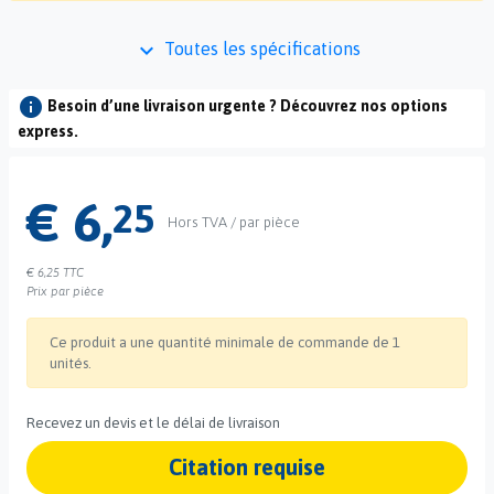
keyboard_arrow_down
Toutes les spécifications
info
Besoin d’une livraison urgente ? Découvrez nos options
express.
€ 6,
25
Hors TVA / par pièce
€ 6,25
TTC
Prix par pièce
Ce produit a une quantité minimale de commande de 1
unités.
Recevez un devis et le délai de livraison
Citation requise