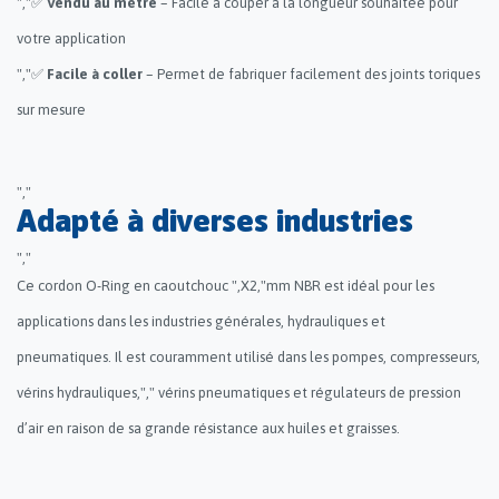
","✅
Vendu au mètre
– Facile à couper à la longueur souhaitée pour
votre application
","✅
Facile à coller
– Permet de fabriquer facilement des joints toriques
sur mesure
","
Adapté à diverses industries
","
Ce cordon O-Ring en caoutchouc ",X2,"mm NBR est idéal pour les
applications dans les industries générales, hydrauliques et
pneumatiques. Il est couramment utilisé dans les pompes, compresseurs,
vérins hydrauliques,"," vérins pneumatiques et régulateurs de pression
d’air en raison de sa grande résistance aux huiles et graisses.