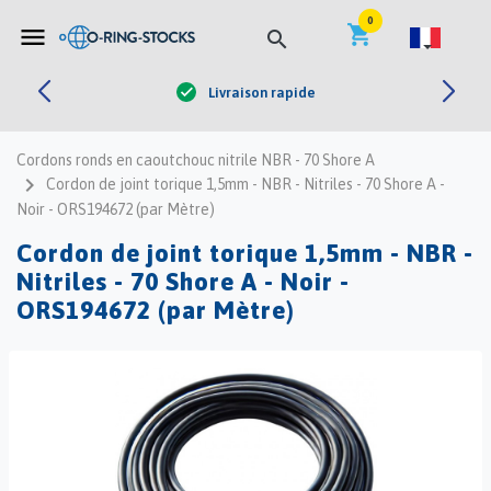


0
shopping_cart
menu
search
Livraison rapide
check
Cordons ronds en caoutchouc nitrile NBR - 70 Shore A
navigate_next
Cordon de joint torique 1,5mm - NBR - Nitriles - 70 Shore A -
Noir - ORS194672 (par Mètre)
Cordon de joint torique 1,5mm - NBR -
Nitriles - 70 Shore A - Noir -
ORS194672 (par Mètre)