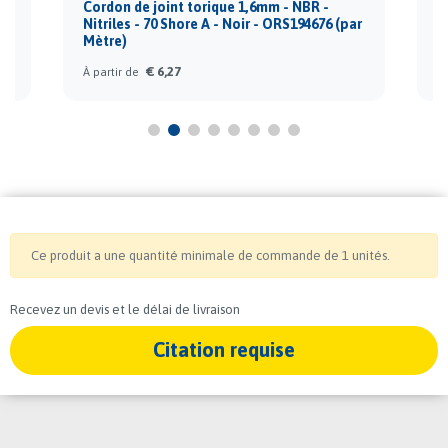
Cordon de joint torique 1,6mm - NBR -
C
ar
Nitriles - 70 Shore A - Noir - ORS194676 (par
N
Mètre)
M
€ 6,27
À partir de
À 
Ce produit a une quantité minimale de commande de 1 unités.
Recevez un devis et le délai de livraison
Citation requise