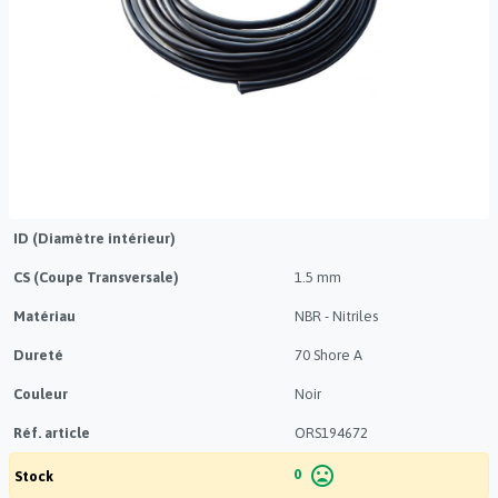
ID (Diamètre intérieur)
CS (Coupe Transversale)
1.5 mm
Matériau
NBR - Nitriles
Dureté
70 Shore A
Couleur
Noir
Réf. article
ORS194672
mood_bad
0
Stock