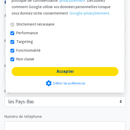
politique de confidentialité.
privacyStement
. Découvrez
Obtenez un devis maintenant
comment Google utilise vos données personnelles lorsque
vous donnez votre consentement.
Google privacyStement
.
Adresse e-mail*
Strictement nécessaire
Performance
Nom*
Targeting
Fonctionnalité
Non classé
Nom de l'entreprise
Accepter
settings
Définir les préférences
Pays*
Numéro de téléphone