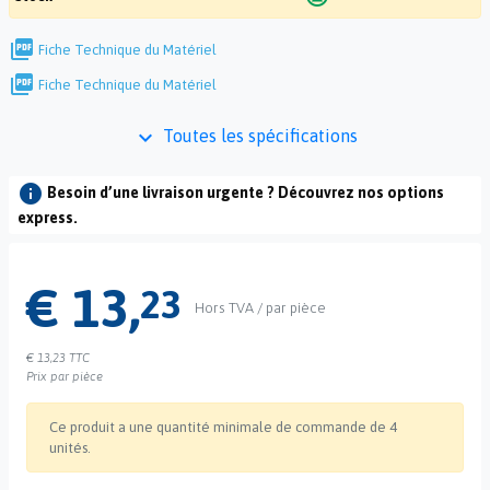
picture_as_pdf
Fiche Technique du Matériel
picture_as_pdf
Fiche Technique du Matériel
keyboard_arrow_down
Toutes les spécifications
info
Besoin d’une livraison urgente ? Découvrez nos options
express.
€ 13,
23
Hors TVA / par pièce
€ 13,23
TTC
Prix par pièce
Ce produit a une quantité minimale de commande de 4
unités.