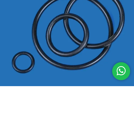
Déclaration de confidentialité
|
Conditions générales
|
Avertissement
|
Plan du site
© 2021-2026 O-RING-STOCKS - Marque de
Techniparts B.V.