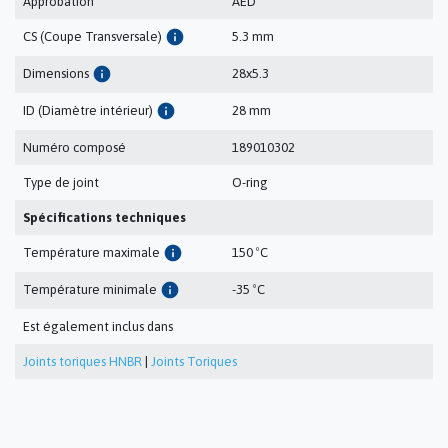
Approbation
AED
info
CS (Coupe Transversale)
5.3 mm
info
Dimensions
28x5.3
info
ID (Diamètre intérieur)
28 mm
Numéro composé
189010302
Type de joint
O-ring
Spécifications techniques
info
Température maximale
150 ºC
info
Température minimale
-35 ºC
Est également inclus dans
Joints toriques HNBR
|
Joints Toriques