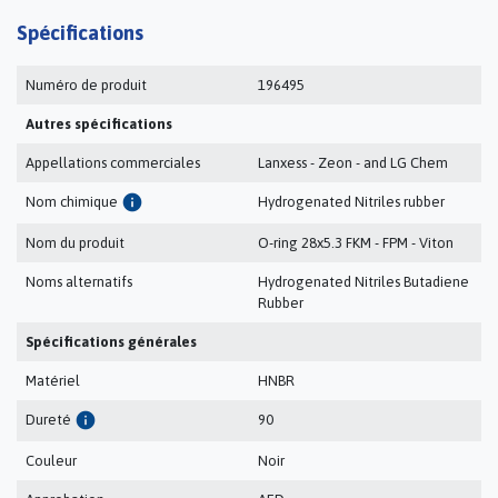
Spécifications
Numéro de produit
196495
Autres spécifications
Appellations commerciales
Lanxess - Zeon - and LG Chem
info
Nom chimique
Hydrogenated Nitriles rubber
Nom du produit
O-ring 28x5.3 FKM - FPM - Viton
Noms alternatifs
Hydrogenated Nitriles Butadiene
Rubber
Spécifications générales
Matériel
HNBR
info
Dureté
90
Couleur
Noir