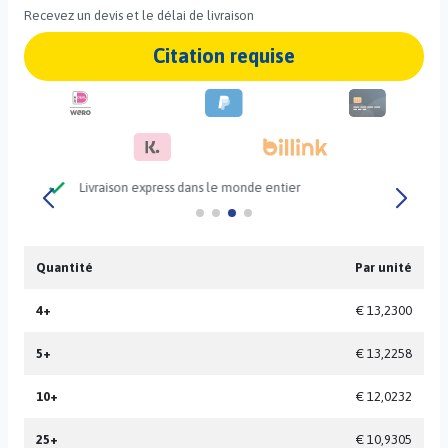
Recevez un devis et le délai de livraison
Citation requise
check
Grand stock disponible
Quantité
Par unité
4+
€ 13,2300
5+
€ 13,2258
10+
€ 12,0232
25+
€ 10,9305