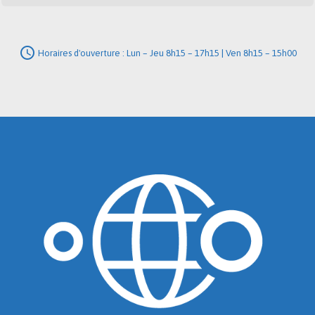
schedule
Horaires d'ouverture : Lun – Jeu 8h15 – 17h15 | Ven 8h15 – 15h00