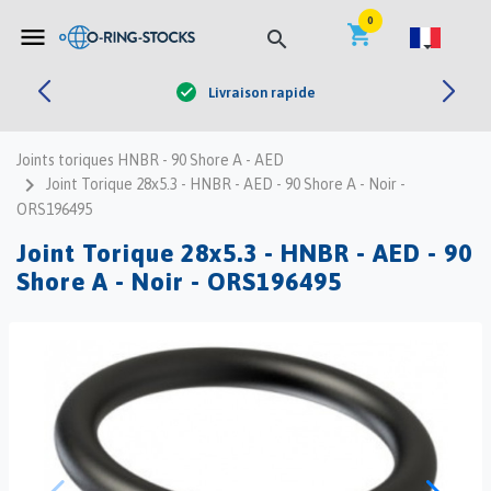


0
shopping_cart
menu
search
Livraison rapide
check
Joints toriques HNBR - 90 Shore A - AED
navigate_next
Joint Torique 28x5.3 - HNBR - AED - 90 Shore A - Noir -
ORS196495
Joint Torique 28x5.3 - HNBR - AED - 90
Shore A - Noir - ORS196495