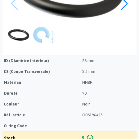
ID (Diamètre intérieur)
28 mm
CS (Coupe Transversale)
5.3 mm
Matériau
HNBR
Dureté
90
Couleur
Noir
Réf. article
ORS196495
O-ring Code
mood_bad
0
Stock