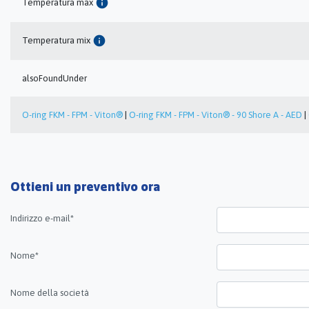
info
Temperatura max
info
Temperatura mix
alsoFoundUnder
O-ring FKM - FPM - Viton®
|
O-ring FKM - FPM - Viton® - 90 Shore A - AED
|
Ottieni un preventivo ora
Indirizzo e-mail*
Nome*
Nome della società