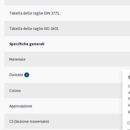
Tabella delle taglie DIN 3771
Tabella delle taglie ISO 3601
Specifiche generali
Materiale
info
Durezza
U
Colore
a
P
I
Approvazione
p
CS (Sezione trasversale)