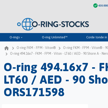
check
430.000
O-rings
O-ring Unlimited™
Corde tonde i
keyboard_arrow_down
home
navigate_next
navigate_next
O-ring FKM - FPM - Viton®
O-ring FKM - FPM - Viton® - 9
navigate_next
O-ring 494.16x7 - FKM - FPM - Viton - LT60 / AED - 90 Shore A - Ne
O-ring 494.16x7 - F
LT60 / AED - 90 Sho
ORS171598