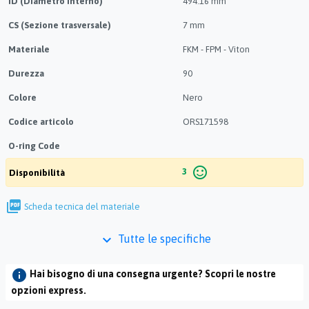
ID (Diametro interno)
494.16 mm
CS (Sezione trasversale)
7 mm
Materiale
FKM - FPM - Viton
Durezza
90
Colore
Nero
Codice articolo
ORS171598
O-ring Code
check
Ordine online semplificato
sentiment_satisfied_alt
3
Disponibilità
picture_as_pdf
Scheda tecnica del materiale
keyboard_arrow_down
Tutte le specifiche
info
Hai bisogno di una consegna urgente? Scopri le nostre
opzioni express.