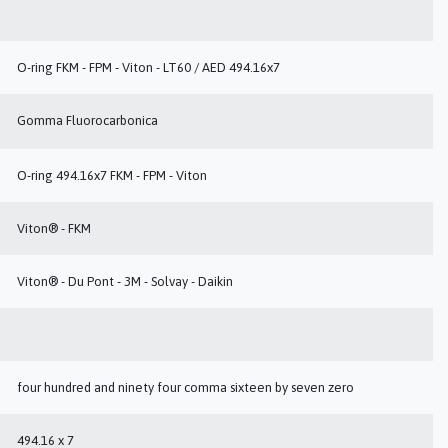
O-ring FKM - FPM - Viton - LT60 / AED 494.16x7
Gomma Fluorocarbonica
O-ring 494.16x7 FKM - FPM - Viton
Viton® - FKM
Viton® - Du Pont - 3M - Solvay - Daikin
four hundred and ninety four comma sixteen by seven zero
494.16 x 7