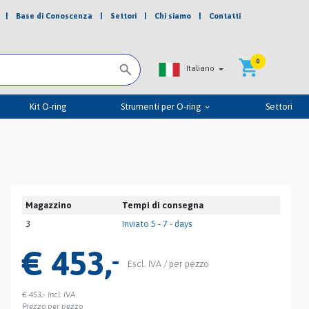


|
Base di Conoscenza
|
Settori
|
Chi siamo
|
Contatti
shopping_cart
0
Italiano
Kit O-ring
Strumenti per O-ring
Settori
keyboard_arrow_down
Magazzino
Tempi di consegna
3
Inviato 5 - 7 - days
€ 453,
-
Escl. IVA / per pezzo
€ 453,-
Incl. IVA
Prezzo per pezzo