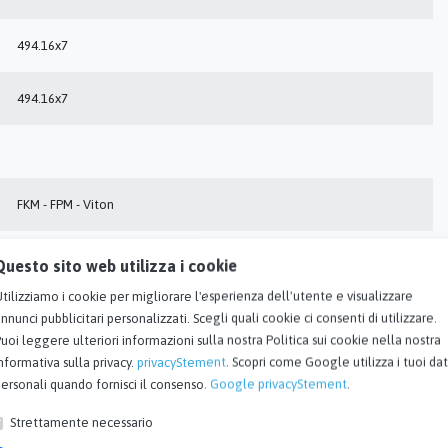
494.16x7
494.16x7
FKM - FPM - Viton
90
Questo sito web utilizza i cookie
tilizziamo i cookie per migliorare l'esperienza dell'utente e visualizzare
Nero
nnunci pubblicitari personalizzati. Scegli quali cookie ci consenti di utilizzare.
uoi leggere ulteriori informazioni sulla nostra Politica sui cookie nella nostra
nformativa sulla privacy.
privacyStement
. Scopri come Google utilizza i tuoi dat
LT60 / AED
ersonali quando fornisci il consenso.
Google privacyStement
.
7 mm
Strettamente necessario