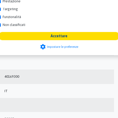
Prestazione
494.16x7
Targeting
Funzionalità
494.16 mm
Non classificati
119010307
Accettare
settings
Impostare le preferenze
O-ring
40169300
IT