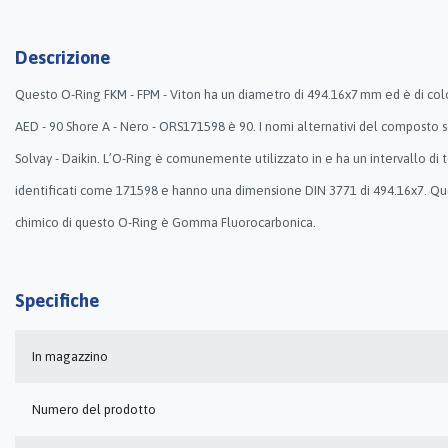
Descrizione
Questo O-Ring FKM - FPM - Viton ha un diametro di 494.16x7 mm ed è di color
AED - 90 Shore A - Nero - ORS171598 è 90. I nomi alternativi del composto 
Solvay - Daikin. L’O-Ring è comunemente utilizzato in e ha un intervallo di
identificati come 171598 e hanno una dimensione DIN 3771 di 494.16x7. Que
chimico di questo O-Ring è Gomma Fluorocarbonica.
Specifiche
In magazzino
Numero del prodotto