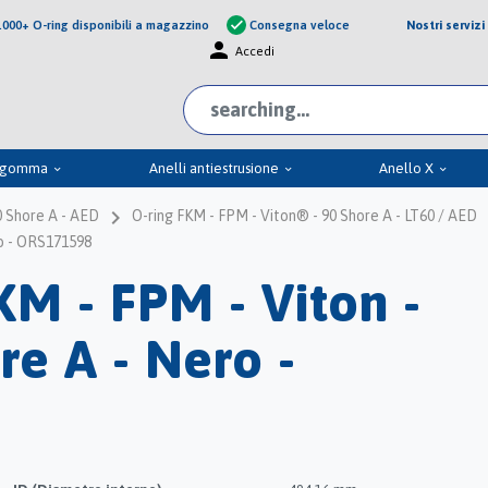
Nostri servizi
check
.000+ O-ring disponibili a magazzino
Consegna veloce
person
Accedi
n gomma
Anelli antiestrusione
Anello X
keyboard_arrow_down
keyboard_arrow_down
keyboard_arrow_down
navigate_next
0 Shore A - AED
O-ring FKM - FPM - Viton® - 90 Shore A - LT60 / AED
ro - ORS171598
KM - FPM - Viton -
re A - Nero -