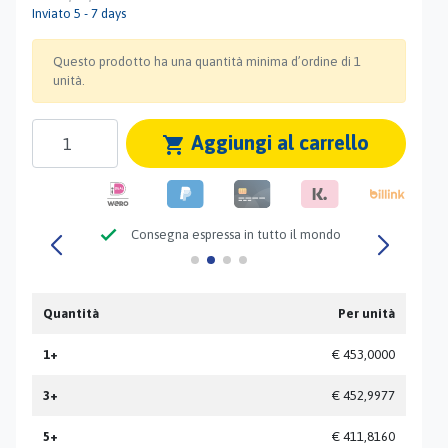
Inviato 5 - 7 days
Questo prodotto ha una quantità minima d’ordine di 1
unità.
Aggiungi al carrello
shopping_cart
check
Consegna espressa in tutto il mondo
Quantità
Per unità
1+
€ 453,0000
3+
€ 452,9977
5+
€ 411,8160