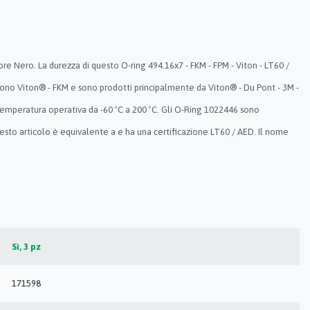
e Nero. La durezza di questo O-ring 494.16x7 - FKM - FPM - Viton - LT60 /
sono Viton® - FKM e sono prodotti principalmente da Viton® - Du Pont - 3M -
 temperatura operativa da -60 ºC a 200 ºC. Gli O-Ring 1022446 sono
sto articolo è equivalente a e ha una certificazione LT60 / AED. Il nome
Sì, 3 pz
171598