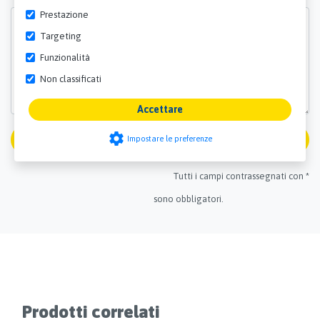
Prestazione
Targeting
Funzionalità
Non classificati
Accettare
settings
Spedizione
Impostare le preferenze
Tutti i campi contrassegnati con *
sono obbligatori.
Prodotti correlati