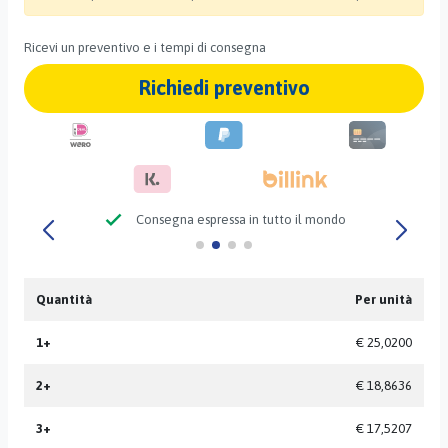
Ricevi un preventivo e i tempi di consegna
Richiedi preventivo
check
Consegna espressa in tutto il mondo
Quantità
Per unità
1+
€ 25,0200
2+
€ 18,8636
3+
€ 17,5207