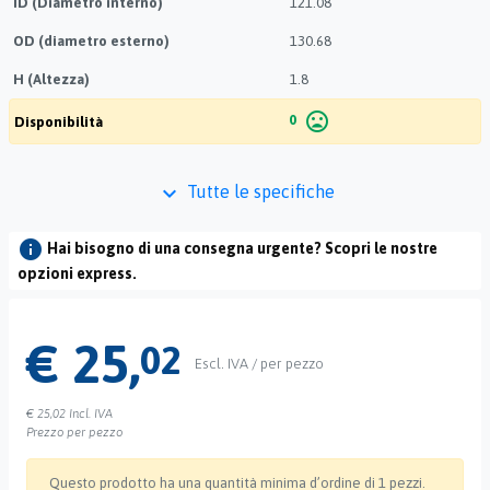
ID (Diametro interno)
121.08
OD (diametro esterno)
130.68
H (Altezza)
1.8
mood_bad
0
Disponibilità
keyboard_arrow_down
Tutte le specifiche
info
Hai bisogno di una consegna urgente? Scopri le nostre
opzioni express.
€ 25,
02
Escl. IVA / per pezzo
€ 25,02
Incl. IVA
Prezzo per pezzo
Questo prodotto ha una quantità minima d’ordine di 1 pezzi.