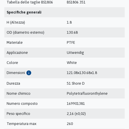
Tabella delle taglie BS1806
BS1806 351
Specifiche generali
H (Altezza)
1.8
OD (diametro esterno)
130.68
Materiale
PTFE
Applicazione
Uitwendig
Colore
White
info
Dimensioni
121.08x130.68x1.8
Durezza
51 Shore D
Nome chimico
Polytetrafluoronthylene
Numero composto
169901381
Peso specifico
2,16 (±0,02)
Temperatura max
260