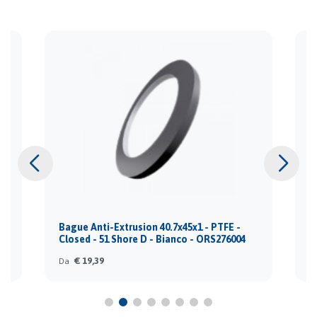
Bague Anti-Extrusion 40.7x45x1 - PTFE -
B
Closed - 51 Shore D - Bianco - ORS276004
C
€ 19,39
Da
D