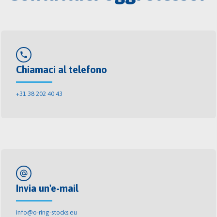
phone
Chiamaci al telefono
+31 38 202 40 43
alternate_email
Invia un'e-mail
info@o-ring-stocks.eu