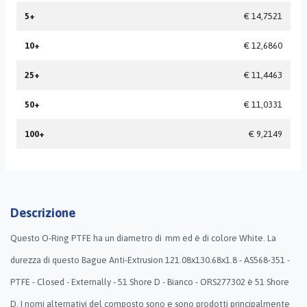
5+
€ 14,7521
10+
€ 12,6860
25+
€ 11,4463
50+
€ 11,0331
100+
€ 9,2149
Descrizione
Questo O-Ring PTFE ha un diametro di mm ed è di colore White. La
durezza di questo Bague Anti-Extrusion 121.08x130.68x1.8 - AS568-351 -
PTFE - Closed - Externally - 51 Shore D - Bianco - ORS277302 è 51 Shore
D. I nomi alternativi del composto sono e sono prodotti principalmente