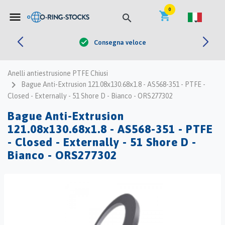


0
shopping_cart
menu
search
Consegna veloce
check
Anelli antiestrusione PTFE Chiusi
navigate_next
Bague Anti-Extrusion 121.08x130.68x1.8 - AS568-351 - PTFE -
Closed - Externally - 51 Shore D - Bianco - ORS277302
Bague Anti-Extrusion
121.08x130.68x1.8 - AS568-351 - PTFE
- Closed - Externally - 51 Shore D -
Bianco - ORS277302