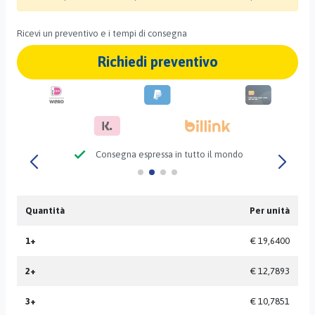
Ricevi un preventivo e i tempi di consegna
Richiedi preventivo
check
Consegna espressa in tutto il mondo
Quantità
Per unità
1+
€ 19,6400
2+
€ 12,7893
3+
€ 10,7851