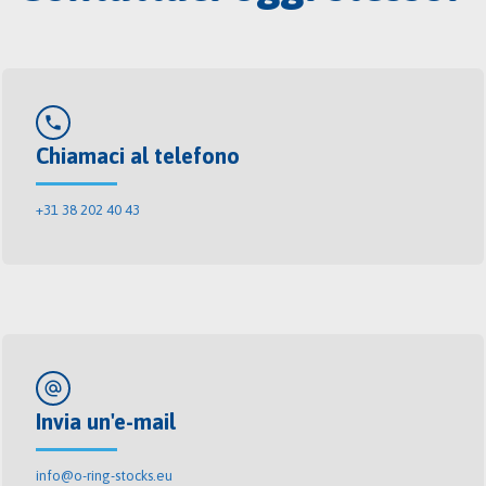
phone
Chiamaci al telefono
+31 38 202 40 43
alternate_email
Invia un'e-mail
info@o-ring-stocks.eu