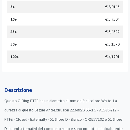
5+
€ 8,0165
10+
€ 5,9504
25+
€ 5,6529
50+
€ 5,1570
100+
€ 4,1901
Descrizione
Questo O-Ring PTFE ha un diametro di mm ed è di colore White. La
durezza di questo Bague Anti-Extrusion 22.68x28.88x1.5 - AS568-212 -
PTFE - Closed - Externally - 51 Shore D - Bianco - ORS277102 è 51 Shore
D. I nomi alternativi del composto sono e sono prodotti principalmente