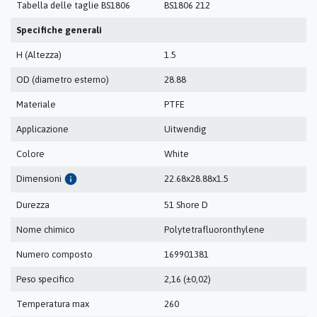
Tabella delle taglie BS1806
BS1806 212
Specifiche generali
H (Altezza)
1.5
OD (diametro esterno)
28.88
Materiale
PTFE
Applicazione
Uitwendig
Colore
White
info
Dimensioni
22.68x28.88x1.5
Durezza
51 Shore D
Nome chimico
Polytetrafluoronthylene
Numero composto
169901381
Peso specifico
2,16 (±0,02)
Temperatura max
260