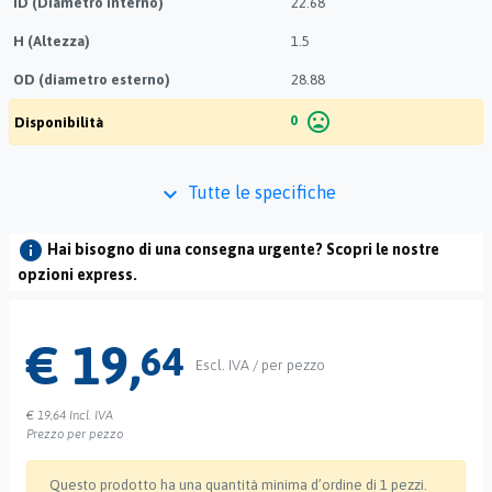
ID (Diametro interno)
22.68
H (Altezza)
1.5
OD (diametro esterno)
28.88
mood_bad
0
Disponibilità
keyboard_arrow_down
Tutte le specifiche
info
Hai bisogno di una consegna urgente? Scopri le nostre
opzioni express.
€ 19,
64
Escl. IVA / per pezzo
€ 19,64
Incl. IVA
Prezzo per pezzo
Questo prodotto ha una quantità minima d’ordine di 1 pezzi.