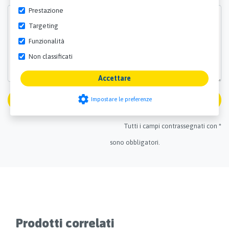
Prestazione
Targeting
Funzionalità
Non classificati
Accettare
settings
Spedizione
Impostare le preferenze
Tutti i campi contrassegnati con *
sono obbligatori.
Prodotti correlati