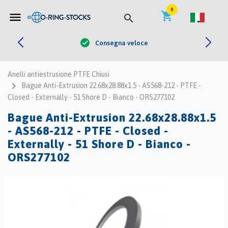


0
shopping_cart
menu
search
Consegna veloce
check
Anelli antiestrusione PTFE Chiusi
navigate_next
Bague Anti-Extrusion 22.68x28.88x1.5 - AS568-212 - PTFE -
Closed - Externally - 51 Shore D - Bianco - ORS277102
Bague Anti-Extrusion 22.68x28.88x1.5
- AS568-212 - PTFE - Closed -
Externally - 51 Shore D - Bianco -
ORS277102