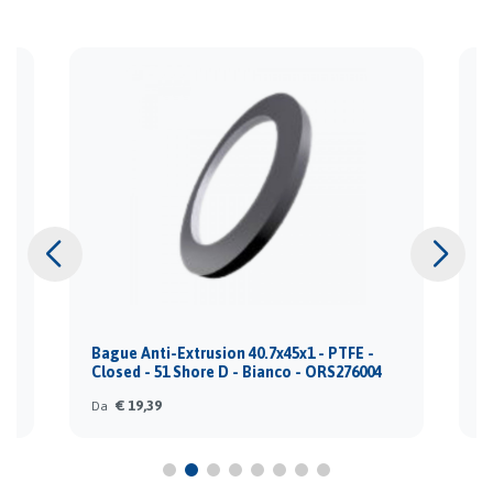
Bague Anti-Extrusion 40.7x45x1 - PTFE -
B
Closed - 51 Shore D - Bianco - ORS276004
C
€ 19,39
Da
D