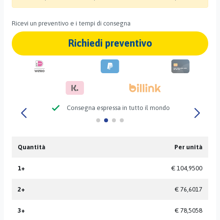
Ricevi un preventivo e i tempi di consegna
Richiedi preventivo
check
Consegna espressa in tutto il mondo
Quantità
Per unità
1+
€ 104,9500
2+
€ 76,6017
3+
€ 78,5058