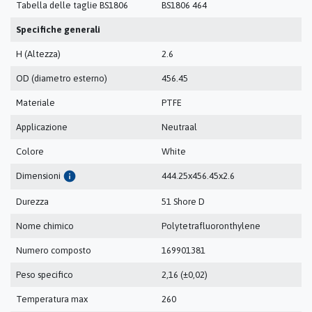
Tabella delle taglie BS1806
BS1806 464
Specifiche generali
H (Altezza)
2.6
OD (diametro esterno)
456.45
Materiale
PTFE
Applicazione
Neutraal
Colore
White
info
Dimensioni
444.25x456.45x2.6
Durezza
51 Shore D
Nome chimico
Polytetrafluoronthylene
Numero composto
169901381
Peso specifico
2,16 (±0,02)
Temperatura max
260