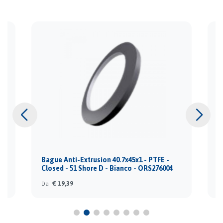
Bague Anti-Extrusion 40.7x45x1 - PTFE -
B
Closed - 51 Shore D - Bianco - ORS276004
C
€ 19,39
Da
D