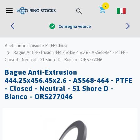


0
shopping_cart
menu
search
Consegna veloce
check
Anelli antiestrusione PTFE Chiusi
navigate_next
Bague Anti-Extrusion 444.25x456.45x2.6 - AS568-464 - PTFE -
Closed - Neutral - 51 Shore D - Bianco - ORS277046
Bague Anti-Extrusion
444.25x456.45x2.6 - AS568-464 - PTFE
- Closed - Neutral - 51 Shore D -
Bianco - ORS277046