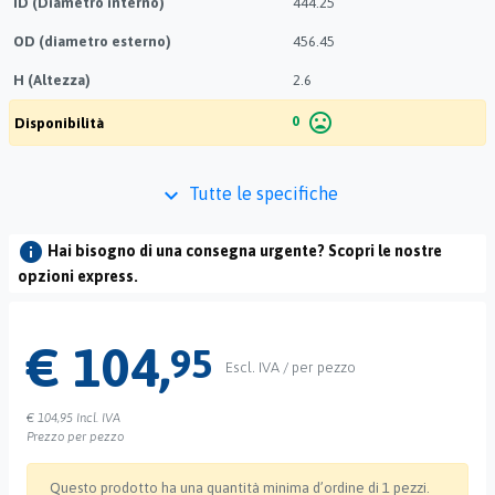
ID (Diametro interno)
444.25
OD (diametro esterno)
456.45
H (Altezza)
2.6
mood_bad
0
Disponibilità
keyboard_arrow_down
Tutte le specifiche
info
Hai bisogno di una consegna urgente? Scopri le nostre
opzioni express.
€ 104,
95
Escl. IVA / per pezzo
€ 104,95
Incl. IVA
Prezzo per pezzo
Questo prodotto ha una quantità minima d’ordine di 1 pezzi.