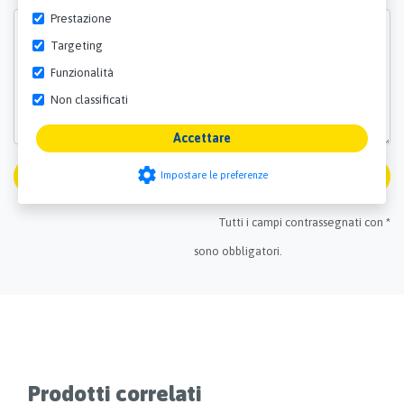
Prestazione
Targeting
Funzionalità
Non classificati
Accettare
settings
Spedizione
Impostare le preferenze
Tutti i campi contrassegnati con *
sono obbligatori.
Prodotti correlati