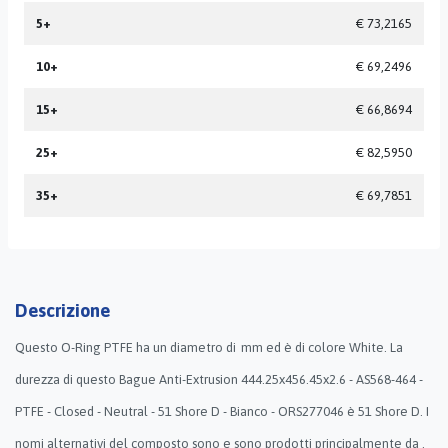
5+
€ 73,2165
10+
€ 69,2496
15+
€ 66,8694
25+
€ 82,5950
35+
€ 69,7851
Descrizione
Questo O-Ring PTFE ha un diametro di mm ed è di colore White. La
durezza di questo Bague Anti-Extrusion 444.25x456.45x2.6 - AS568-464 -
PTFE - Closed - Neutral - 51 Shore D - Bianco - ORS277046 è 51 Shore D. I
nomi alternativi del composto sono e sono prodotti principalmente da .