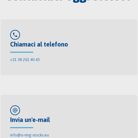
phone
Chiamaci al telefono
+31 38 202 40 43
alternate_email
Invia un'e-mail
info@o-ring-stocks.eu