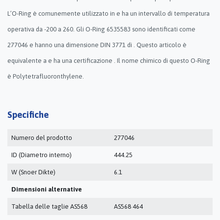
L’O-Ring è comunemente utilizzato in e ha un intervallo di temperatura
operativa da -200 a 260. Gli O-Ring 6535583 sono identificati come
277046 e hanno una dimensione DIN 3771 di . Questo articolo è
equivalente a e ha una certificazione . Il nome chimico di questo O-Ring
è Polytetrafluoronthylene.
Specifiche
Numero del prodotto
277046
ID (Diametro interno)
444.25
W (Snoer Dikte)
6.1
Dimensioni alternative
Tabella delle taglie AS568
AS568 464